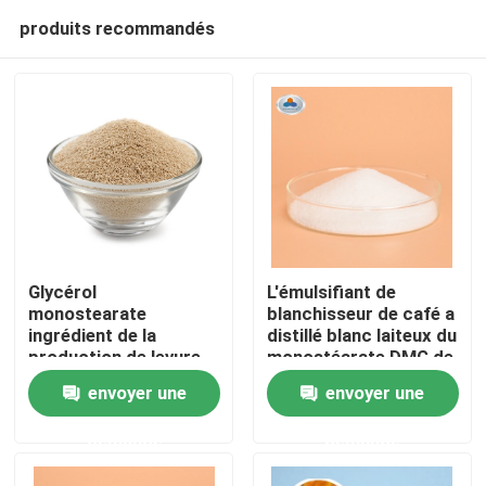
produits recommandés
Glycérol
L'émulsifiant de
monostearate
blanchisseur de café a
ingrédient de la
distillé blanc laiteux du
Maison
production de levure
monostéarate DMG de
sèche pour produits
glycérol
envoyer une
envoyer une
de boulangerie
Produits
demande
demande
Vidéos