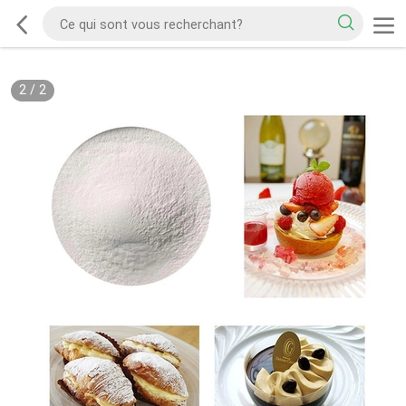
2
/
2