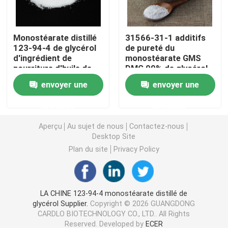
Émulsifiant alimentaire E471
Monostéarate distillé
31566-31-1 additifs
123-94-4 de glycérol
de pureté du
d'ingrédient de
monostéarate GMS
Émulsifiant de catégorie comestible
nourriture d'huile de
DMG 99% de glycérol
palme
envoyer une
envoyer une
Émulsifiants alimentaires naturels
demande
demande
Monoglycéride distillé
Aperçu
Au sujet de nous
Contactez-nous
Desktop Site
Plan du site
Privacy Policy
Mono et diglycérides
Monostéarate de glycérol
LA CHINE 123-94-4 monostéarate distillé de
glycérol Supplier.
Copyright © 2026 GUANGDONG
CARDLO BIOTECHNOLOGY CO., LTD.. All Rights
Émulsifiant de promoteur de gâteau
Reserved. Developed by
ECER