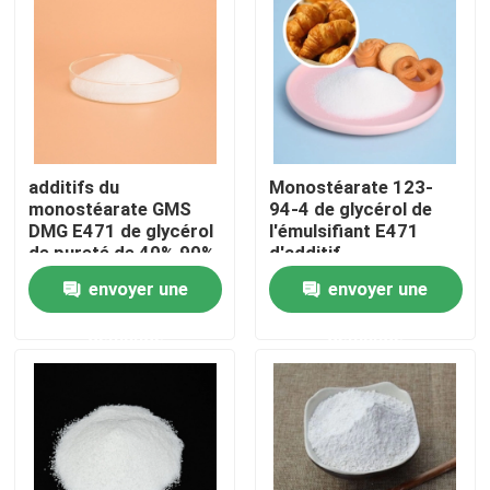
Exposition de VR
À propos de nous
additifs du
Monostéarate 123-
Visite d'usine
monostéarate GMS
94-4 de glycérol de
DMG E471 de glycérol
l'émulsifiant E471
de pureté de 40% 90%
d'additif
Contrôle de qualité
pour la pâte de
envoyer une
envoyer une
boulangerie
demande
demande
Contactez-nous
Nouvelles
Demandez une citation