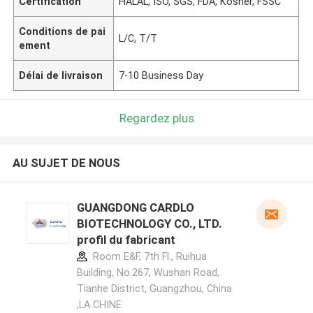
Certification
HALAL, ISO, SGS, FDA, Kosher, FSSC
Conditions de pai
L/C, T/T
ement
Délai de livraison
7-10 Business Day
Regardez plus
AU SUJET DE NOUS
GUANGDONG CARDLO
BIOTECHNOLOGY CO., LTD.
profil du fabricant
Room E&F, 7th Fl., Ruihua
Building, No.267, Wushan Road,
Tianhe District, Guangzhou, China
,LA CHINE