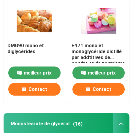
DMG90 mono et
E471 mono et
diglycérides
monoglycéride distillé
par addtitives de
poudre et de nourriture
de Diglyerides
meilleur prix
meilleur prix
Contact
Contact
Monostéarate de glycérol
(16)