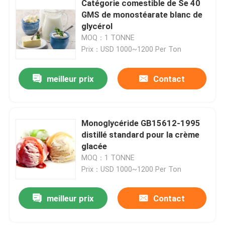
Catégorie comestible de Se 40
GMS de monostéarate blanc de
Matière première de boulangerie
glycérol
MOQ：1 TONNE
Prix：USD 1000~1200 Per Ton
Esters d'acide gras de sorbitane
meilleur prix
Contact
Non lécithine de GMO
Émulsifiants de pain
Monoglycéride GB15612-1995
distillé standard pour la crème
glacée
Émulsifiants de boulangerie
MOQ：1 TONNE
Prix：USD 1000~1200 Per Ton
Émulsifiants de crème glacée
meilleur prix
Contact
Glycérol Monolaurate