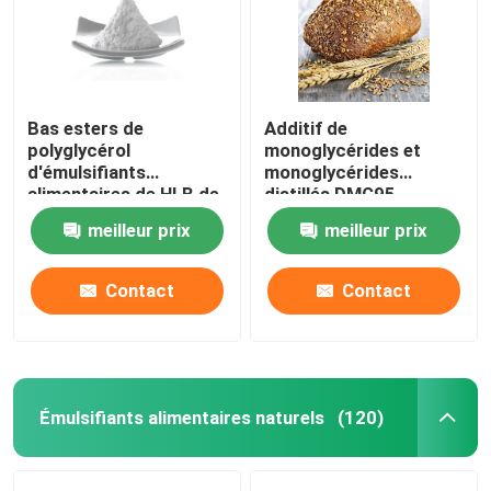
Bas esters de
Additif de
polyglycérol
monoglycérides et
d'émulsifiants
monoglycérides
alimentaires de HLB de
distillés DMG95
poudre des acides gras
meilleur prix
meilleur prix
PGE
Contact
Contact
Émulsifiants alimentaires naturels
(120)