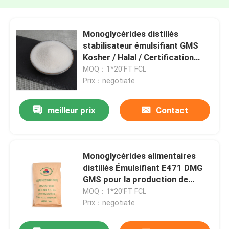
Monoglycérides distillés
stabilisateur émulsifiant GMS
Kosher / Halal / Certification
FSSC22000
MOQ：1*20'FT FCL
Prix：negotiate
meilleur prix
Contact
Monoglycérides alimentaires
distillés Émulsifiant E471 DMG
GMS pour la production de
DATEM
MOQ：1*20'FT FCL
Prix：negotiate