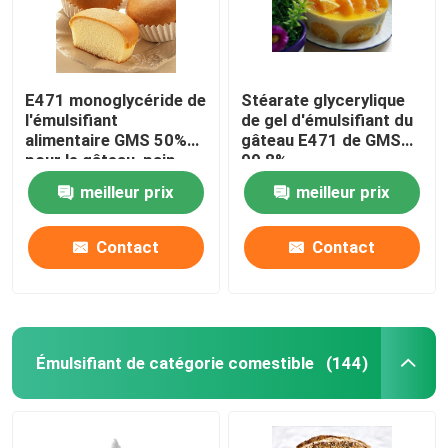
E471 monoglycéride de
Stéarate glycerylique
l'émulsifiant
de gel d'émulsifiant du
alimentaire GMS 50%
gâteau E471 de GMS
pour le gâteau, pain,
99,8%
confiserie
meilleur prix
meilleur prix
Contact
Contact
Émulsifiant de catégorie comestible
(144)