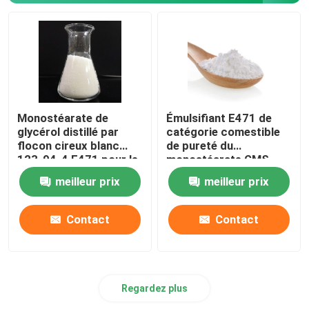
Monostéarate de
Émulsifiant E471 de
glycérol distillé par
catégorie comestible
flocon cireux blanc
de pureté du
123-94-4 E471 pour le
monostéarate GMS
beurre de margarine
DMG 99% de glycérol
meilleur prix
meilleur prix
de FDA pour la
boulangerie
Contact
Contact
Regardez plus