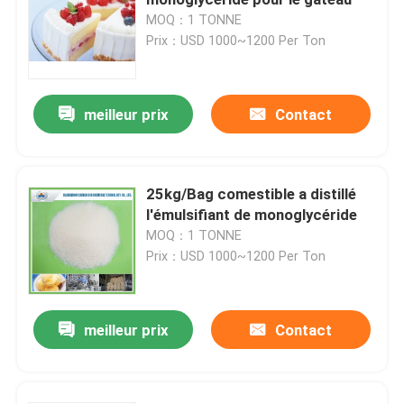
MOQ：1 TONNE
Prix：USD 1000~1200 Per Ton
Émulsifiant alimentaire E471
Émulsifiant de catégorie comestible
meilleur prix
Contact
Émulsifiants alimentaires naturels
25kg/Bag comestible a distillé
l'émulsifiant de monoglycéride
Monoglycéride distillé
MOQ：1 TONNE
Prix：USD 1000~1200 Per Ton
Mono et diglycérides
meilleur prix
Contact
Monostéarate de glycérol
Émulsifiant de promoteur de gâteau