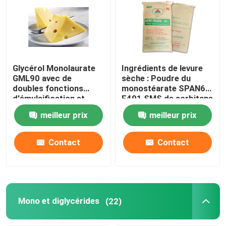
Glycérol Monolaurate
Ingrédients de levure
GML90 avec de
sèche : Poudre du
doubles fonctions
monostéarate SPAN60
d'émulsification et
E491 SMS de sorbitane
d'antiseptique
meilleur prix
meilleur prix
Contact
Contact
Mono et diglycérides
(22)