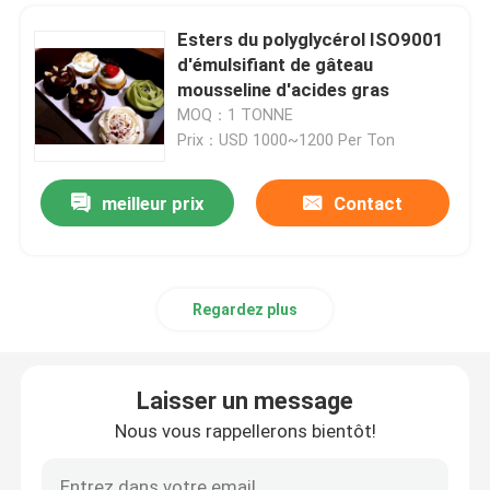
Esters du polyglycérol ISO9001
GEL DE GÂTEAU
d'émulsifiant de gâteau
mousseline d'acides gras
Lubrifiants de PVC
MOQ：1 TONNE
Prix：USD 1000~1200 Per Ton
Additif à base de mousse EPE
meilleur prix
Contact
Additif antistatique
Regardez plus
Laisser un message
Nous vous rappellerons bientôt!