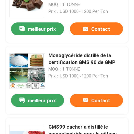
MOQ：1 TONNE
Prix：USD 1000~1200 Per Ton
Exposition de VR
meilleur prix
Contact
À propos de nous
Visite d'usine
Monoglycéride distillé de la
certification GMS 90 de GMP
MOQ：1 TONNE
Contrôle de qualité
Prix：USD 1000~1200 Per Ton
Contactez-nous
meilleur prix
Contact
Nouvelles
GMS99 cacher a distillé le
Demandez une citation
monoglycéride pour le gâteau