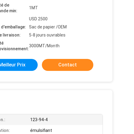
té de
1MT
nde min:
USD 2500
s d'emballage:
Sac de papier /OEM
e livraison:
5-8 jours ouvrables
té
3000MT/Month
ovisionnement:
Meilleur Prix
Contact
n.:
123-94-4
ation:
émulsifiant