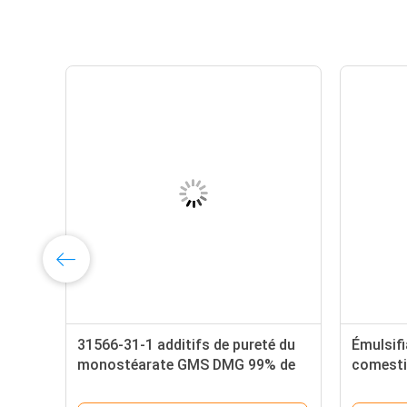
31566-31-1 additifs de pureté du
Émulsifi
monostéarate GMS DMG 99% de
comesti
glycérol
monost
glycérol