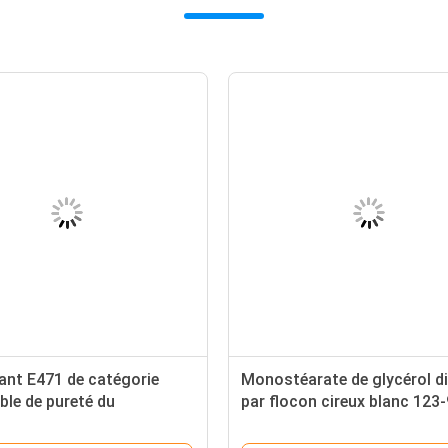
ant E471 de catégorie
Monostéarate de glycérol dis
ble de pureté du
par flocon cireux blanc 123
éarate GMS DMG 99% de
E471 pour le beurre de marg
 de FDA pour la