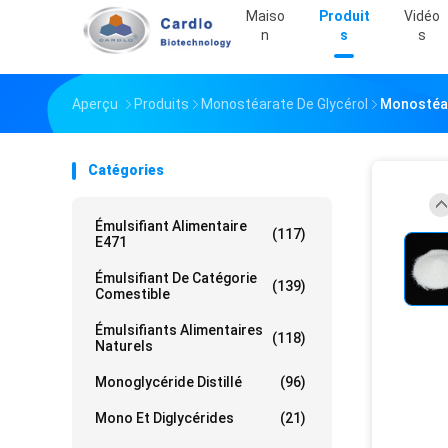
Maiso
Produit
Vidéo
N
S
S
Aperçu
Produits
Monostéarate De Glycérol
Monostéara
Catégories
Émulsifiant Alimentaire
(117)
E471
Émulsifiant De Catégorie
(139)
Comestible
Émulsifiants Alimentaires
(118)
Naturels
Monoglycéride Distillé
(96)
Mono Et Diglycérides
(21)