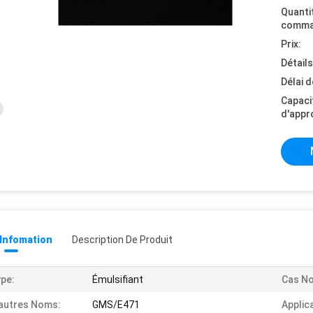
Quanti
comma
Prix:
Détail
Délai d
Capaci
d'appr
 Infomation
Description De Produit
pe:
Émulsifiant
Cas No
autres Noms:
GMS/E471
Applic