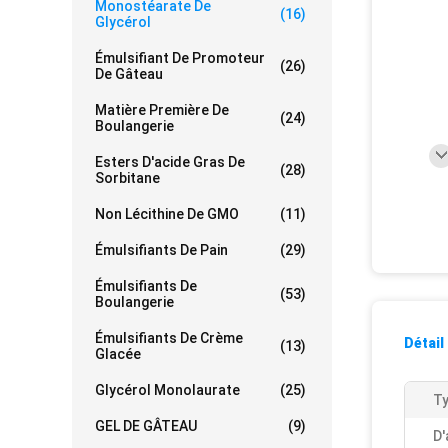
Monostéarate De
(16)
Glycérol
Émulsifiant De Promoteur
(26)
De Gâteau
Matière Première De
(24)
Boulangerie
Esters D'acide Gras De
(28)
Sorbitane
Non Lécithine De GMO
(11)
Émulsifiants De Pain
(29)
Émulsifiants De
(53)
Boulangerie
Émulsifiants De Crème
Détail
(13)
Glacée
Glycérol Monolaurate
(25)
Ty
GEL DE GÂTEAU
(9)
D'