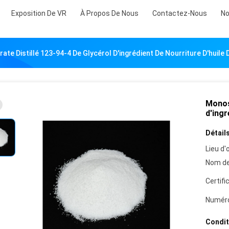
Exposition De VR
À Propos De Nous
Contactez-Nous
No
te Distillé 123-94-4 De Glycérol D'ingrédient De Nourriture D'huile
Monost
d'ingr
Détails
Lieu d'o
Nom de
Certifi
Numéro
Condit