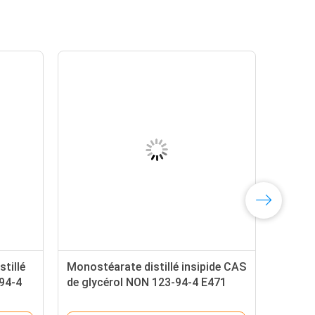
tillé
Monostéarate distillé insipide CAS
-94-4
de glycérol NON 123-94-4 E471
arine
pour le gel de gâteau