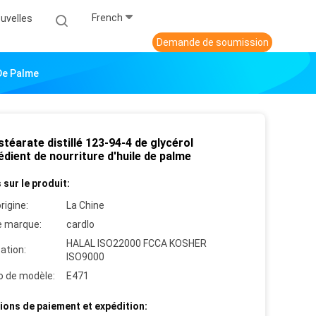
French
uvelles
Demande de soumission
 De Palme
éarate distillé 123-94-4 de glycérol
édient de nourriture d'huile de palme
 sur le produit:
rigine:
La Chine
 marque:
cardlo
HALAL ISO22000 FCCA KOSHER
cation:
ISO9000
 de modèle:
E471
ions de paiement et expédition: