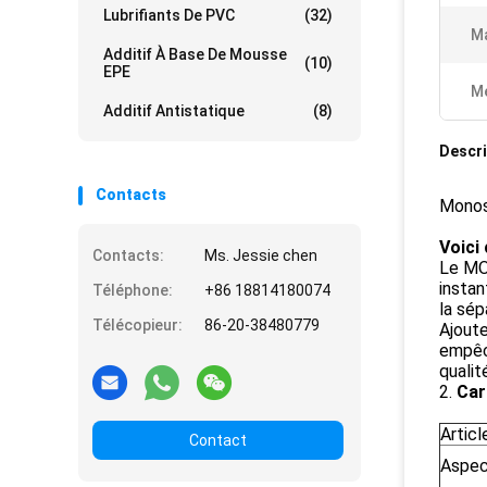
Lubrifiants De PVC
(32)
Ma
Additif À Base De Mousse
(10)
EPE
Me
Additif Antistatique
(8)
Descri
Contacts
Monost
Voici
Contacts:
Ms. Jessie chen
Le MO
instan
Téléphone:
+86 18814180074
la sép
Télécopieur:
86-20-38480779
Ajoute
empêch
qualit
2.
Car
Articl
Contact
Aspe