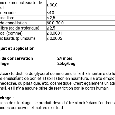
nu de monostéarate de
≥ 90,0
ol
r en iode
≤4.0
ine libre
≤ 2,5
 de congélation
60.0-70.0
libre (acide stéarique)
≤ 2,5
ical (comme)
≤ 0,0001
x lourds (plumbum)
≤ 0,0005
quet et application
 de conservation
24 mois
lage
25kg/bag
éarate distillé de glycérol comme émulsifiant alimentaire de haute
émulsifiant de bon et stabilisation en nourriture, il a été employ
médecine, du plastique, etc. cosmétique. C'est également un ad
nsif, et il n'y a aucune prise de restriction par le corps humain.
ockage :
ions de stockage : le produit devrait être stocké dans l'endroit
nces corrosives et autres existent.