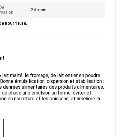
De
24 mois
vation:
de nourriture
,
ant
t malté, le fromage, de lait entier en poudre
onne émulsification, dispersion et stabilisation :
s denrées alimentaires des produits alimentaires.
ée de phase une émulsion uniforme, éviter et
tion en nourriture et les boissons, et améliore la