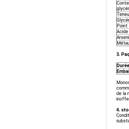
Conte
glycér
Teneu
Glycér
Point
Acide 
Arsen
Métau
3. Pa
Durée
Embal
Monost
comme 
de la 
inoffe
4. st
Condit
substa