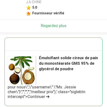
,LA CHINE
5.0
Fournisseur vérifié
Regardez plus
Émulsifiant solide cireux de pain
du monostéarate GMS 95% de
glycérol de poudre
pour nous\",\"username\":\"Ms. Jessie
chen\"}","","","","meilleur prix");' class="siglebtn
intercept">Continuer