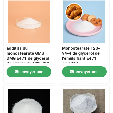
Exposition de VR
À propos de nous
Visite d'usine
additifs du
Monostéarate 123-
monostéarate GMS
94-4 de glycérol de
DMG E471 de glycérol
l'émulsifiant E471
Contrôle de qualité
de pureté de 40% 90%
d'additif
pour la pâte de
envoyer une
envoyer une
boulangerie
Contactez-nous
demande
demande
Nouvelles
Demandez une citation