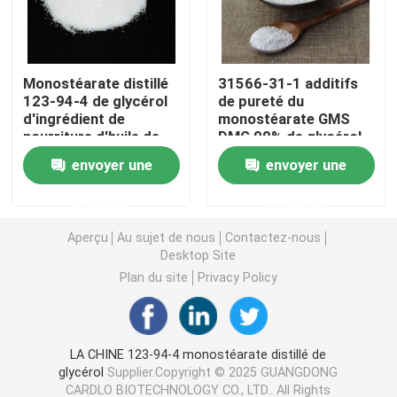
Émulsifiant alimentaire E471
Monostéarate distillé
31566-31-1 additifs
123-94-4 de glycérol
de pureté du
Émulsifiant de catégorie comestible
d'ingrédient de
monostéarate GMS
nourriture d'huile de
DMG 99% de glycérol
palme
Émulsifiants alimentaires naturels
envoyer une
envoyer une
demande
demande
Monoglycéride distillé
Aperçu
Au sujet de nous
Contactez-nous
Desktop Site
Mono et diglycérides
Plan du site
Privacy Policy
Monostéarate de glycérol
LA CHINE 123-94-4 monostéarate distillé de
glycérol
Supplier.Copyright © 2025 GUANGDONG
Émulsifiant de promoteur de gâteau
CARDLO BIOTECHNOLOGY CO., LTD.. All Rights