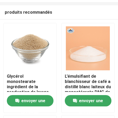
produits recommandés
Glycérol
L'émulsifiant de
monostearate
blanchisseur de café a
Maison
ingrédient de la
distillé blanc laiteux du
production de levure
monostéarate DMG de
sèche pour produits
glycérol
Produits
envoyer une
envoyer une
de boulangerie
demande
demande
Vidéos