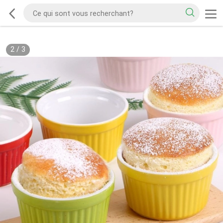
2
/
3