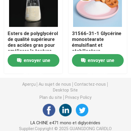
Émulsifiant alimentaire E471
Esters de polyglycérol
31566-31-1 Glycérine
Émulsifiant de catégorie comestible
de qualité supérieure
monostearate
des acides gras pour
émulsifiant et
améliorer la texture
stabilisateur
Émulsifiants alimentaires naturels
par émulsification
alimentaire pour une
envoyer une
envoyer une
supérieure
texture crémeuse
Monoglycéride distillé
demande
demande
Aperçu
Au sujet de nous
Contactez-nous
Mono et diglycérides
Desktop Site
Plan du site
Privacy Policy
Monostéarate de glycérol
LA CHINE e471 mono et diglycérides
Émulsifiant de promoteur de gâteau
Supplier.Copyright © 2025 GUANGDONG CARDLO