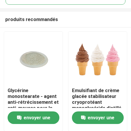
produits recommandés
Glycérine
Emulsifiant de crème
Maison
monostearate - agent
glacée stabilisateur
anti-rétrécissement et
cryoprotéant
anti-mousse pour la
monoglycéride distillé
Produits
mousse EPE
E471 usine de Chine
envoyer une
envoyer une
Vidéos
demande
demande