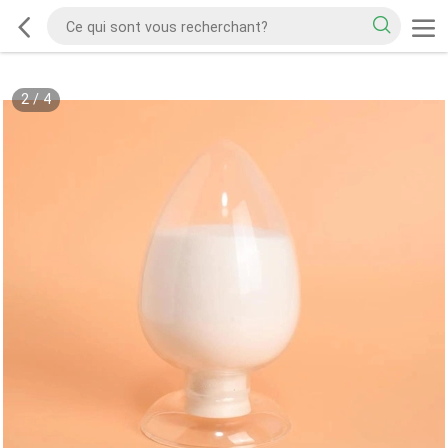
2
/
4