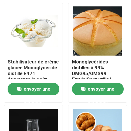
Exposition de VR
À propos de nous
Visite d'usine
Stabilisateur de crème
Monoglycérides
glacée Monoglycéride
distillés à 99%
Contrôle de qualité
distillé E471
DMG95/GMS99
Augmente le goût
Émulsifiant utilisé
délicat et lisse
dans l'industrie du
envoyer une
envoyer une
Contactez-nous
pain
demande
demande
Nouvelles
Demandez une citation