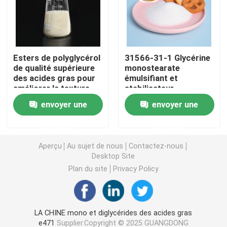
Émulsifiant alimentaire E471
Esters de polyglycérol
31566-31-1 Glycérine
Émulsifiant de catégorie comestible
de qualité supérieure
monostearate
des acides gras pour
émulsifiant et
améliorer la texture
stabilisateur
Émulsifiants alimentaires naturels
par émulsification
alimentaire pour une
envoyer une
envoyer une
supérieure
texture crémeuse
Monoglycéride distillé
demande
demande
Aperçu
Au sujet de nous
Contactez-nous
Mono et diglycérides
Desktop Site
Plan du site
Privacy Policy
Monostéarate de glycérol
LA CHINE mono et diglycérides des acides gras
Émulsifiant de promoteur de gâteau
e471
Supplier.Copyright © 2025 GUANGDONG