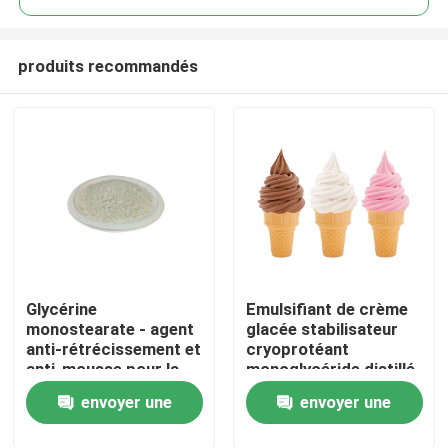
produits recommandés
Glycérine
Emulsifiant de crème
Maison
monostearate - agent
glacée stabilisateur
anti-rétrécissement et
cryoprotéant
anti-mousse pour la
monoglycéride distillé
Produits
mousse EPE
E471 usine de Chine
envoyer une
envoyer une
Vidéos
demande
demande