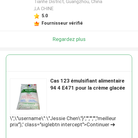
Tianhe District, Guangzhou, China
,LA CHINE
5.0
Fournisseur vérifié
Regardez plus
Cas 123 émulsifiant alimentaire
94 4 E471 pour la crème glacée
\",\"username\":\"Jessie Chen\"}","","","","meilleur
prix");' class="siglebtn intercept">Continuer