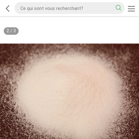
2
/
3