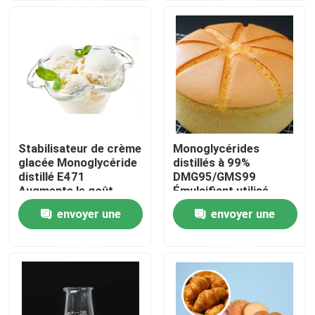
Exposition de VR
À propos de nous
Visite d'usine
Stabilisateur de crème
Monoglycérides
glacée Monoglycéride
distillés à 99%
Contrôle de qualité
distillé E471
DMG95/GMS99
Augmente le goût
Émulsifiant utilisé
délicat et lisse
dans l'industrie du
envoyer une
envoyer une
Contactez-nous
pain
demande
demande
Nouvelles
Demandez une citation