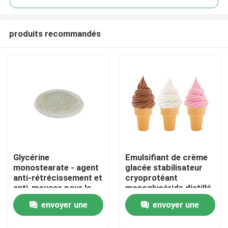
produits recommandés
Glycérine
Emulsifiant de crème
Maison
monostearate - agent
glacée stabilisateur
anti-rétrécissement et
cryoprotéant
anti-mousse pour la
monoglycéride distillé
Produits
mousse EPE
E471 usine de Chine
envoyer une
envoyer une
Vidéos
demande
demande