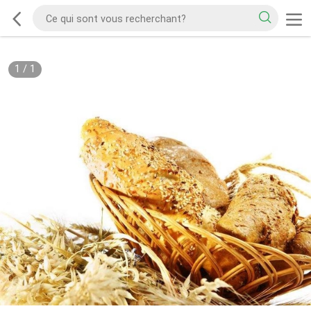
1
/
1