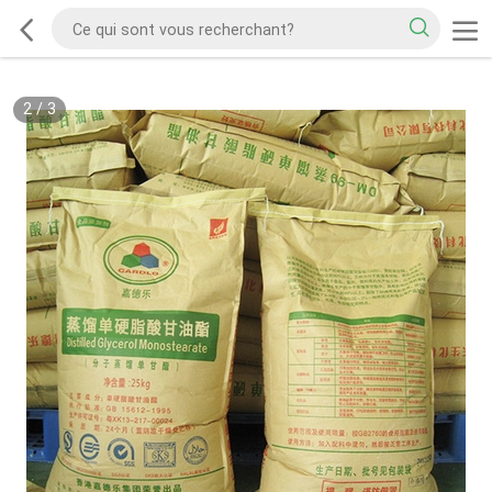
2
/
3