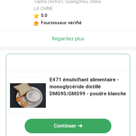
Tianhe District, Guangzhou, China
,LA CHINE
5.0
Fournisseur vérifié
Regardez plus
E471 émulsifiant alimentaire -
monoglycéride distillé
DMG95/GMS99 - poudre blanche
Continuer