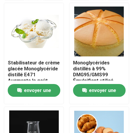
Exposition de VR
À propos de nous
Visite d'usine
Stabilisateur de crème
Monoglycérides
glacée Monoglycéride
distillés à 99%
Contrôle de qualité
distillé E471
DMG95/GMS99
Augmente le goût
Émulsifiant utilisé
délicat et lisse
dans l'industrie du
envoyer une
envoyer une
Contactez-nous
pain
demande
demande
Nouvelles
Demandez une citation