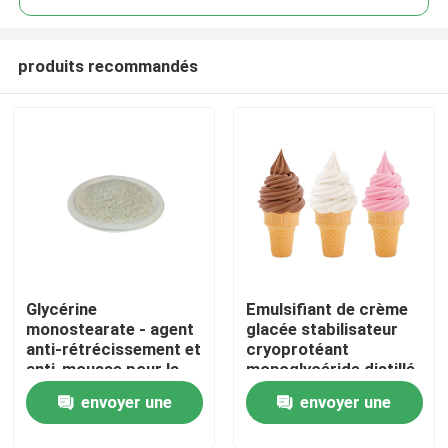
produits recommandés
Glycérine
Emulsifiant de crème
Maison
monostearate - agent
glacée stabilisateur
anti-rétrécissement et
cryoprotéant
anti-mousse pour la
monoglycéride distillé
Produits
mousse EPE
E471 usine de Chine
envoyer une
envoyer une
Vidéos
demande
demande