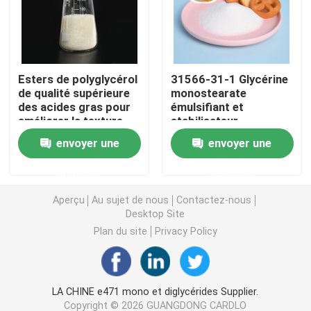
Émulsifiant alimentaire E471
Esters de polyglycérol
31566-31-1 Glycérine
Émulsifiant de catégorie comestible
de qualité supérieure
monostearate
des acides gras pour
émulsifiant et
améliorer la texture
stabilisateur
Émulsifiants alimentaires naturels
par émulsification
alimentaire pour une
envoyer une
envoyer une
supérieure
texture crémeuse
Monoglycéride distillé
demande
demande
Aperçu
Au sujet de nous
Contactez-nous
Mono et diglycérides
Desktop Site
Plan du site
Privacy Policy
Monostéarate de glycérol
LA CHINE e471 mono et diglycérides Supplier.
Émulsifiant de promoteur de gâteau
Copyright © 2026 GUANGDONG CARDLO