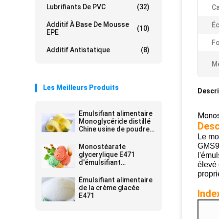
Lubrifiants De PVC
(32)
Ca
Additif À Base De Mousse
Éc
(10)
EPE
F
Additif Antistatique
(8)
Me
Les Meilleurs Produits
Descri
Emulsifiant alimentaire
Monost
Monoglycéride distillé
Desc
Chine usine de poudre
Le mon
blanche pour la
margarine
GMS99 
Monostéarate
glycerylique E471
l'ému
d'émulsifiant
élevé 
alimentaire du
propri
stabilisateur GMS de
Émulsifiant alimentaire
crème glacée
de la crème glacée
Index
E471