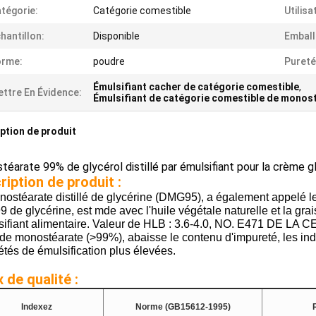
tégorie:
Catégorie comestible
Utilisa
hantillon:
Disponible
Emball
orme:
poudre
Pureté
Émulsifiant cacher de catégorie comestible
,
ttre En Évidence:
Émulsifiant de catégorie comestible de monost
ption de produit
éarate 99% de glycérol distillé par émulsifiant pour la crème g
ription de produit :
ostéarate distillé de glycérine (DMG95), a également appelé l
de glycérine, est mde avec l'huile végétale naturelle et la grai
lsifiant alimentaire. Valeur de HLB : 3.6-4.0, NO. E471 DE LA
de monostéarate (>99%), abaisse le contenu d'impureté, les ind
étés de émulsification plus élevées.
 de qualité :
Indexez
Norme (GB15612-1995)