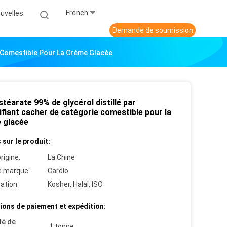
French
uvelles
Demande de soumission
e Comestible Pour La Crème Glacée
éarate 99% de glycérol distillé par
ifiant cacher de catégorie comestible pour la
 glacée
 sur le produit:
rigine:
La Chine
 marque:
Cardlo
cation:
Kosher, Halal, ISO
ions de paiement et expédition:
té de
1 tonne