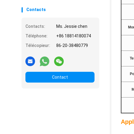
Contacts
Contacts:
Ms. Jessie chen
Mon
Téléphone:
+86 18814180074
Télécopieur:
86-20-38480779
Te
Po
Contact
M
Appl