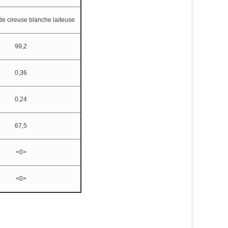
de cireuse blanche laiteuse
99,2
0,36
0,24
67,5
<0>
<0>