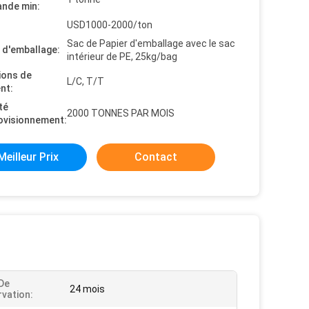
nde min:
USD1000-2000/ton
Sac de Papier d'emballage avec le sac
s d'emballage:
intérieur de PE, 25kg/bag
ions de
L/C, T/T
nt:
té
2000 TONNES PAR MOIS
ovisionnement:
Meilleur Prix
Contact
De
24 mois
vation: