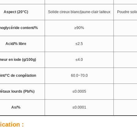
Aspect (20°C)
Solide cireux blanc/jaune-clair laiteux
Poudre soli
oglycéride content/%
≥90%
Acid/% libre
≤2.5
neur en iode (g/100g)
≤4.0
int/°C de congélation
60.0~70.0
étaux lourds (Pb/%)
≤0.0005
As/%
≤0.0001
ication :