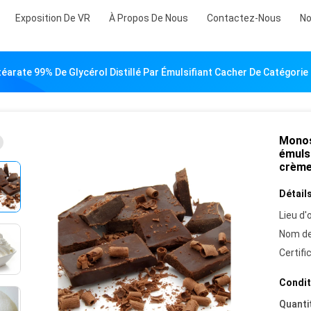
Exposition De VR
À Propos De Nous
Contactez-Nous
No
arate 99% De Glycérol Distillé Par Émulsifiant Cacher De Catégori
Monost
émuls
crème
Détails
Lieu d'o
Nom de
Certifi
Condit
Quanti