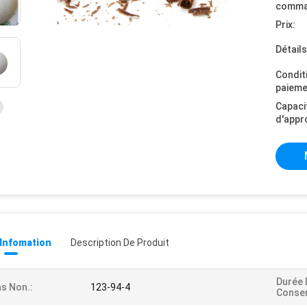
comma
Prix:
Détail
Condit
paieme
Capaci
d'appr
 Infomation
Description De Produit
Durée 
s Non.:
123-94-4
Conser