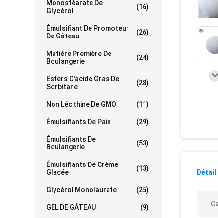
Monostéarate De
(16)
Glycérol
Émulsifiant De Promoteur
(26)
De Gâteau
Matière Première De
(24)
Boulangerie
Esters D'acide Gras De
(28)
Sorbitane
Non Lécithine De GMO
(11)
Émulsifiants De Pain
(29)
Émulsifiants De
(53)
Boulangerie
Émulsifiants De Crème
(13)
Glacée
Détail
Glycérol Monolaurate
(25)
Ca
GEL DE GÂTEAU
(9)