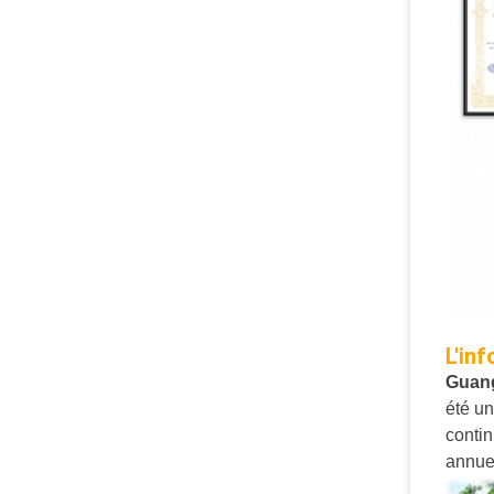
L'inf
Guang
été un
contin
annue