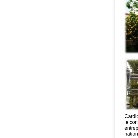
Cardlo
le co
entre
nation