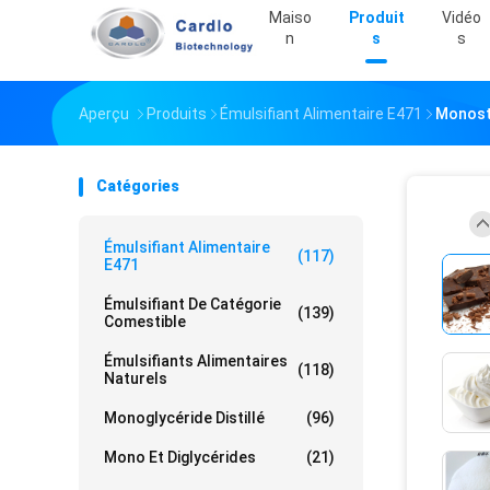
Maiso
Produit
Vidéo
N
S
S
Aperçu
Produits
Émulsifiant Alimentaire E471
Monosté
Catégories
Émulsifiant Alimentaire
(117)
E471
Émulsifiant De Catégorie
(139)
Comestible
Émulsifiants Alimentaires
(118)
Naturels
Monoglycéride Distillé
(96)
Mono Et Diglycérides
(21)