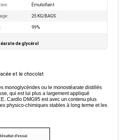
tion:
Émulsifiant
age:
25 KG/BAGS
:
99%
éarate de glycérol
lacée et le chocolat
es monoglycérides ou le monostéarate distillés
sse, qui est lui plus a largement appliqué
 CEE. Cardlo DMG95 est avec un contenu plus
ex physico-chimiques stables à long terme et les
Résultat d'essai