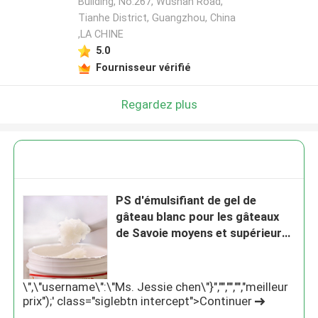
Building, No.267, Wushan Road,
Tianhe District, Guangzhou, China
,LA CHINE
5.0
Fournisseur vérifié
Regardez plus
PS d'émulsifiant de gel de
gâteau blanc pour les gâteaux
de Savoie moyens et supérieurs
de diplômé
\",\"username\":\"Ms. Jessie chen\"}","","","","meilleur
prix");' class="siglebtn intercept">Continuer