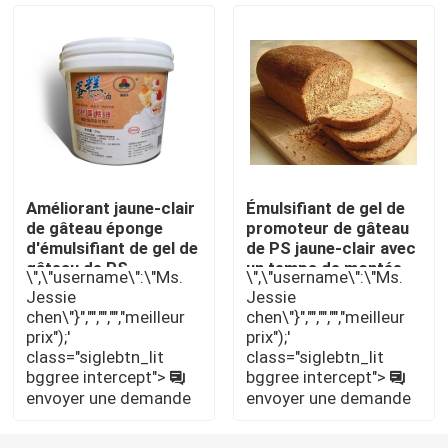
Émulsifiant alimentaire E471
Émulsifiant de catégorie comestible
Émulsifiants alimentaires naturels
Améliorant jaune-clair
Émulsifiant de gel de
de gâteau éponge
promoteur de gâteau
Monoglycéride distillé
d'émulsifiant de gel de
de PS jaune-clair avec
gâteau de PS
un temps de montée
\",\"username\":\"Ms.
\",\"username\":\"Ms.
20KG/tambour
plus court
Jessie
Jessie
Mono et diglycérides
chen\"}","","","","meilleur
chen\"}","","","","meilleur
prix");'
prix");'
class="siglebtn_lit
class="siglebtn_lit
Monostéarate de glycérol
bggree intercept">
bggree intercept">
envoyer une demande
envoyer une demande
Émulsifiant de promoteur de gâteau