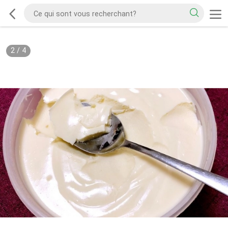
2
/
4