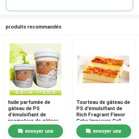
produits recommandés
Maison
huile parfumée de
Tourteau de gâteau de
gâteau de PS
PS d'émulsifiant de
d'émulsifiant de
Rich Fragrant Flavor
Produits
promoteur de gâteau
Cake Improver Gell
de saveur 5kg/baril ou
5kg ou 20kg/baril
envoyer une
envoyer une
20kg/baril
Vidéos