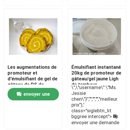
demande
demande
Exposition de VR
À propos de nous
Visite d'usine
Les augmentations de
Émulsifiant instantané
Contrôle de qualité
promoteur et
20kg de promoteur de
d'émulsifiant de gel de
gâteau/gel jaune Ligh
gâteau de PS de
de tambour
\",\"username\":\"Ms.
Contactez-nous
CARDLO durcissent le
Jessie
envoyer une
volume ramollissent le
chen\"}","","","","meilleur
goût de bouche
prix");'
demande
Nouvelles
class="siglebtn_lit
bggree intercept">
envoyer une demande
Demandez une citation