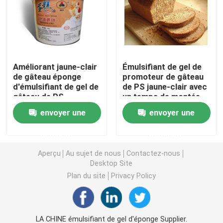
Émulsifiant alimentaire E471
Émulsifiant de catégorie comestible
Améliorant jaune-clair
Émulsifiant de gel de
de gâteau éponge
promoteur de gâteau
d'émulsifiant de gel de
de PS jaune-clair avec
Émulsifiants alimentaires naturels
gâteau de PS
un temps de montée
20KG/tambour
plus court
envoyer une
envoyer une
Monoglycéride distillé
demande
demande
Mono et diglycérides
Aperçu
Au sujet de nous
Contactez-nous
Desktop Site
Plan du site
Privacy Policy
Monostéarate de glycérol
Émulsifiant de promoteur de gâteau
LA CHINE émulsifiant de gel d'éponge Supplier.