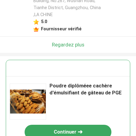
Building, No.267, Wushan Road,
Tianhe District, Guangzhou, China
,LA CHINE
5.0
Fournisseur vérifié
Regardez plus
Poudre diplôméee cachère
d'émulsifiant de gâteau de PGE
Continuer