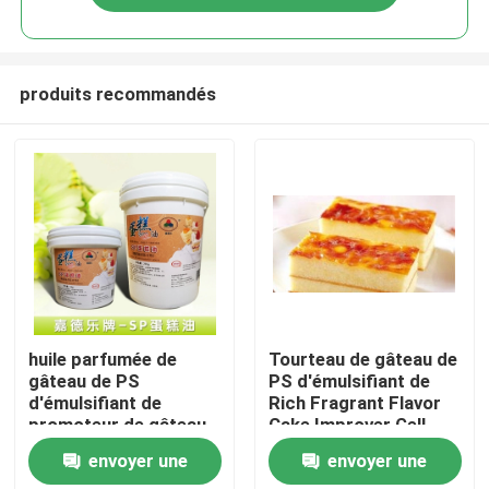
produits recommandés
Maison
huile parfumée de
Tourteau de gâteau de
gâteau de PS
PS d'émulsifiant de
d'émulsifiant de
Rich Fragrant Flavor
Produits
promoteur de gâteau
Cake Improver Gell
de saveur 5kg/baril ou
5kg ou 20kg/baril
envoyer une
envoyer une
20kg/baril
Vidéos