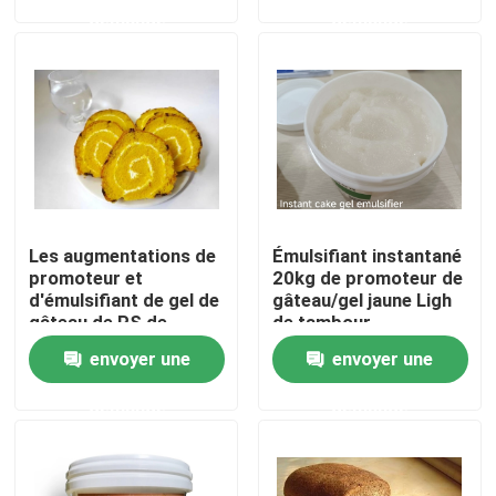
demande
demande
Exposition de VR
À propos de nous
Visite d'usine
Les augmentations de
Émulsifiant instantané
Contrôle de qualité
promoteur et
20kg de promoteur de
d'émulsifiant de gel de
gâteau/gel jaune Ligh
gâteau de PS de
de tambour
Contactez-nous
CARDLO durcissent le
envoyer une
envoyer une
volume ramollissent le
goût de bouche
demande
demande
Nouvelles
Demandez une citation