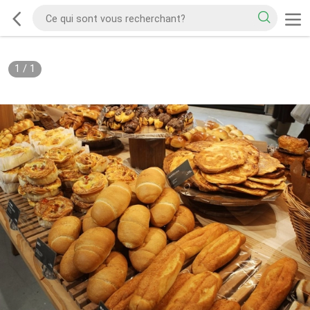
1
/
1