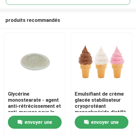
produits recommandés
Glycérine
Emulsifiant de crème
Maison
monostearate - agent
glacée stabilisateur
anti-rétrécissement et
cryoprotéant
anti-mousse pour la
monoglycéride distillé
Produits
mousse EPE
E471 usine de Chine
envoyer une
envoyer une
Vidéos
demande
demande