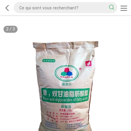
2
/
3