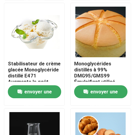
Exposition de VR
À propos de nous
Visite d'usine
Stabilisateur de crème
Monoglycérides
glacée Monoglycéride
distillés à 99%
Contrôle de qualité
distillé E471
DMG95/GMS99
Augmente le goût
Émulsifiant utilisé
délicat et lisse
dans l'industrie du
envoyer une
envoyer une
Contactez-nous
pain
demande
demande
Nouvelles
Demandez une citation