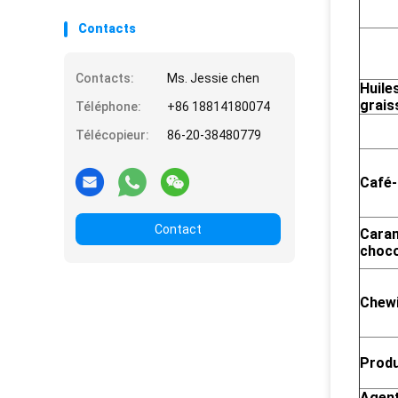
Contacts
Contacts:
Ms. Jessie chen
Huile
grais
Téléphone:
+86 18814180074
Télécopieur:
86-20-38480779
Café-
Contact
Caram
choco
Chew
Produ
Agent