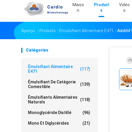
Maiso
Produit
Vidéo
N
S
S
Aperçu
Produits
Émulsifiant Alimentaire E471
Additif
Catégories
Émulsifiant Alimentaire
(117)
E471
Émulsifiant De Catégorie
(139)
Comestible
Émulsifiants Alimentaires
(118)
Naturels
Monoglycéride Distillé
(96)
Mono Et Diglycérides
(21)