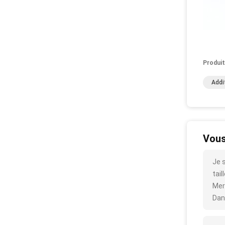
Produit
Addi
Vous
Je 
tail
Mer
Dan