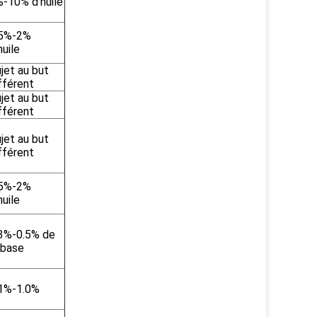
-10% d'huile
.5%-2%
huile
jet au but
fférent
jet au but
fférent
jet au but
fférent
.5%-2%
huile
3%-0.5% de
 base
1%-1.0%