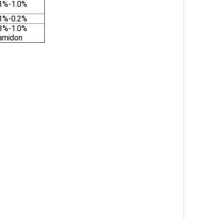
1%-1.0%
1%-0.2%
3%-1.0%
amidon