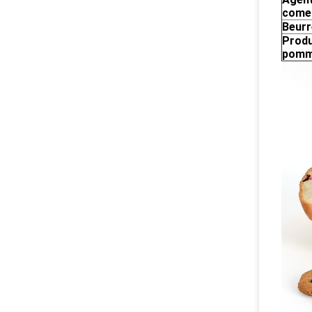
comes
Beurr
Produ
pomm