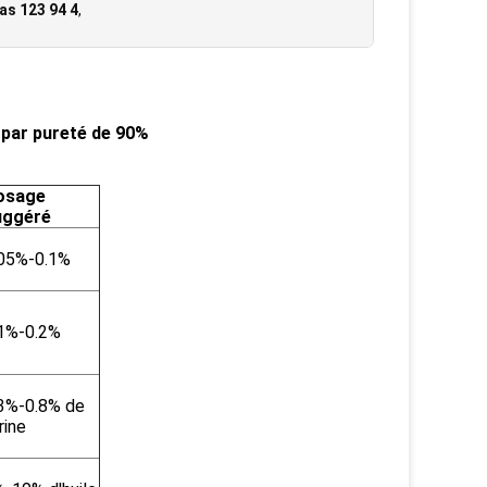
as 123 94 4
,
é par pureté de 90%
osage
uggéré
.05%-0.1%
1%-0.2%
3%-0.8% de
rine