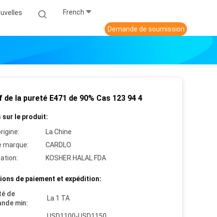
French
uvelles
Demande de soumission
f de la pureté E471 de 90% Cas 123 94 4
 sur le produit:
rigine:
La Chine
 marque:
CARDLO
cation:
KOSHER HALAL FDA
ions de paiement et expédition:
té de
La 1 TA
nde min:
USD1100-USD1150