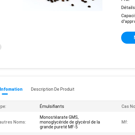
Détail
Capaci
d'appr
 Infomation
Description De Produit
pe:
Émulsifiants
Cas No
Monostéarate GMS,
autres Noms:
monoglycéride de glycérol de la
Mf:
grande pureté MF-5