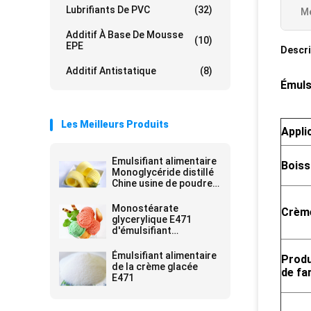
Lubrifiants De PVC
(32)
Me
Additif À Base De Mousse
(10)
EPE
Descri
Additif Antistatique
(8)
Émuls
Les Meilleurs Produits
Appli
Emulsifiant alimentaire
Boiss
Monoglycéride distillé
Chine usine de poudre
blanche pour la
margarine
Monostéarate
Crèm
glycerylique E471
d'émulsifiant
alimentaire du
stabilisateur GMS de
Émulsifiant alimentaire
Produ
crème glacée
de la crème glacée
de fa
E471