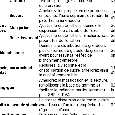
Gâteaux
texture, prolongez la durée de
3%
conservation
Améliorez les propriétés de processus,
1
Biscuit
empêchez l'huile séparant et rendre la
d'
pâte facile au -module
s et
Ajustez le cristal d'huile, donnez la
Su
Margarine
ses
dispersion fine et stable de l'eau
di
Ajustez le cristal d'huile, améliorez ses
Su
Rapetissement
propriétés de fonction
di
Donnez une distribution de grandeurs
plus uniforme de globule de graisse
Su
blanchisseur
ayant pour résultat l'effet de
di
blanchiment amélioré
Réduisez la viscosité et la
els, caramels et
1
cristallisation de sucre, améliorez ainsi
lat
d'
la qualité comestible
Améliorez la mastication et la texture,
ramollissent la base de gomme et
0.
ing-gum
faciliter le mélange, particulièrement
la
pour SBR et PVA
La grosse dispersion et le cartel d'aide
its à base de viande
avec l'eau et l'amidon, empêchent la
0.
régression d'amidon
 anti-mousse
Diminuez ou empêchez écumer