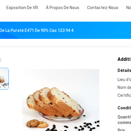
Exposition De VR
À Propos De Nous
Contactez-Nous
No
 De La Pureté E471 De 90% Cas 123 94 4
Additi
Détails
Lieu d'o
Nom de
Certifi
Condit
Quanti
comma
Prix: