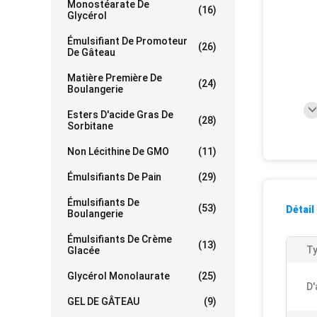
Monostéarate De
(16)
Glycérol
Émulsifiant De Promoteur
(26)
De Gâteau
Matière Première De
(24)
Boulangerie
Esters D'acide Gras De
(28)
Sorbitane
Non Lécithine De GMO
(11)
Émulsifiants De Pain
(29)
Émulsifiants De
(53)
Détail
Boulangerie
Émulsifiants De Crème
(13)
Ty
Glacée
Glycérol Monolaurate
(25)
D'
GEL DE GÂTEAU
(9)