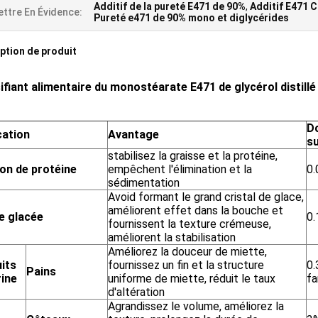
Additif de la pureté E471 de 90%
,
Additif E471 C
ttre En Évidence:
Pureté e471 de 90% mono et diglycérides
ption de produit
ifiant alimentaire du monostéarate E471 de glycérol distill
D
cation
Avantage
s
stabilisez la graisse et la protéine,
on de protéine
empêchent l'élimination et la
0
sédimentation
Avoid formant le grand cristal de glace,
améliorent effet dans la bouche et
e glacée
0.
fournissent la texture crémeuse,
améliorent la stabilisation
Améliorez la douceur de miette,
its
fournissez un fin et la structure
0.
Pains
rine
uniforme de miette, réduit le taux
fa
d'altération
Agrandissez le volume, améliorez la