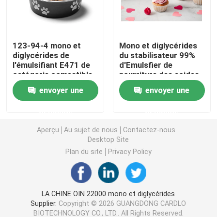
Émulsifiant alimentaire E471
123-94-4 mono et
Mono et diglycérides
diglycérides de
du stabilisateur 99%
Émulsifiant de catégorie comestible
l'émulsifiant E471 de
d'Emulsfier de
catégorie comestible
nourriture des acides
d'acides gras pour
gras GMS40
Émulsifiants alimentaires naturels
envoyer une
envoyer une
des alimentations
demande
demande
Monoglycéride distillé
Aperçu
Au sujet de nous
Contactez-nous
Desktop Site
Mono et diglycérides
Plan du site
Privacy Policy
Monostéarate de glycérol
LA CHINE OIN 22000 mono et diglycérides
Supplier.
Copyright © 2026 GUANGDONG CARDLO
Émulsifiant de promoteur de gâteau
BIOTECHNOLOGY CO., LTD.. All Rights Reserved.