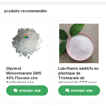
produits recommandés
Glycérol
Lubrifiants additifs en
Monostearate GMS
plastique de
Maison
40% Flocons cire
Tristearate de
Surfactant non
glycérol de GTS pour
ionique pour l'eau dans
le PE ENV de PVC
Produits
envoyer une
envoyer une
les produits
cosmétiques à base
demande
demande
d'huile
Vidéos