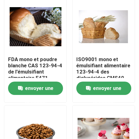
Exposition de VR
À propos de nous
Visite d'usine
FDA mono et poudre
ISO9001 mono et
blanche CAS 123-94-4
émulsifiant alimentaire
de l'émulsifiant
123-94-4 des
Contrôle de qualité
alimentaire E471
diglycérides GMS40
GMS40 de
E471
envoyer une
envoyer une
diglycérides
Contactez-nous
demande
demande
Nouvelles
Demandez une citation