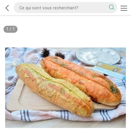
1
/
1