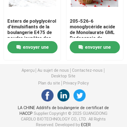
Émulsifiant alimentaire E471
Esters de polyglycérol
205-526-6
d'émulsifiants de la
monoglycéride acide
boulangerie E475 de
de Monolaurate GML
Émulsifiant de catégorie comestible
poudre jaunâtre des
Dodecanoic de
acides gras PGE
glycérol d'émulsifiants
envoyer une
envoyer une
de Bakey
Émulsifiants alimentaires naturels
demande
demande
Monoglycéride distillé
Aperçu
Au sujet de nous
Contactez-nous
Desktop Site
Plan du site
Privacy Policy
Mono et diglycérides
Monostéarate de glycérol
LA CHINE Additifs de boulangerie de certificat de
HACCP
Supplier.Copyright © 2025 GUANGDONG
CARDLO BIOTECHNOLOGY CO., LTD.. All Rights
Émulsifiant de promoteur de gâteau
Reserved. Developed by
ECER