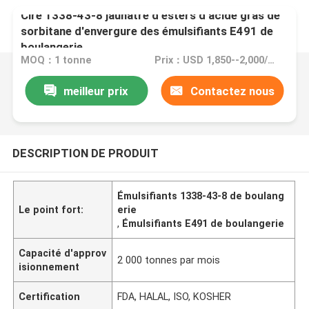
Cire 1338-43-8 jaunâtre d'esters d'acide gras de
sorbitane d'envergure des émulsifiants E491 de
boulangerie
MOQ：1 tonne
Prix：USD 1,850--2,000/Ton FOB Port Guangzhou, China
meilleur prix
Contactez nous
DESCRIPTION DE PRODUIT
Émulsifiants 1338-43-8 de boulang
Le point fort:
erie
,
Émulsifiants E491 de boulangerie
Capacité d'approv
2 000 tonnes par mois
isionnement
Certification
FDA, HALAL, ISO, KOSHER