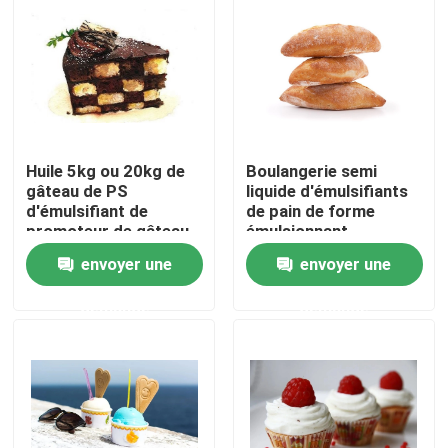
Exposition de VR
À propos de nous
Huile 5kg ou 20kg de
Boulangerie semi
Visite d'usine
gâteau de PS
liquide d'émulsifiants
d'émulsifiant de
de pain de forme
promoteur de gâteau
émulsionnant
Contrôle de qualité
de boulangerie/baril
hydratant la crème
envoyer une
envoyer une
Rich Fragrant Flavor
demande
demande
Contactez-nous
Nouvelles
Demandez une citation