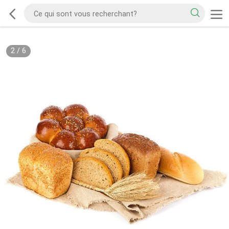
2
/
6