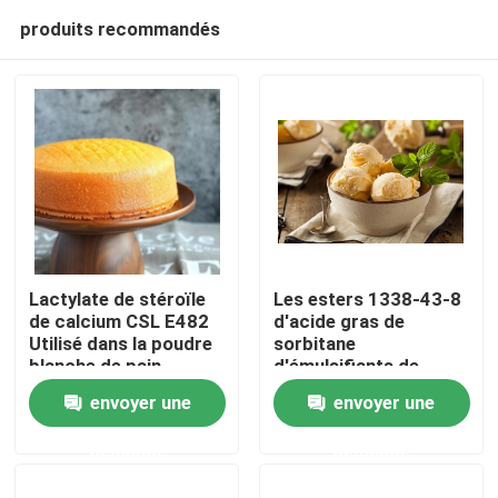
produits recommandés
Lactylate de stéroïle
Les esters 1338-43-8
de calcium CSL E482
d'acide gras de
Utilisé dans la poudre
sorbitane
Maison
blanche de pain
d'émulsifiants de
boulangerie enjambent
envoyer une
envoyer une
la cire E491 jaune-
Produits
clair
demande
demande
Vidéos