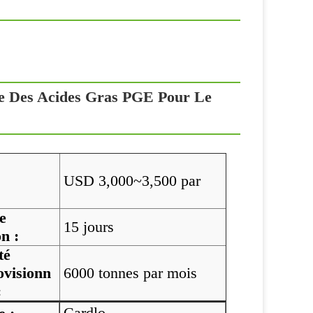
dre Des Acides Gras PGE Pour Le
USD 3,000~3,500 par
e
15 jours
on :
té
ovisionn
6000 tonnes par mois
:
Cardlo