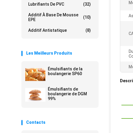
Mo
Lubrifiants De PVC
(32)
Additif À Base De Mousse
As
(10)
EPE
Additif Antistatique
(8)
CA
Du
Les Meilleurs Produits
Co
Me
Émulsifiants de la
boulangerie SP60
Descri
Émulsifiants de
boulangerie de DGM
99%
Contacts