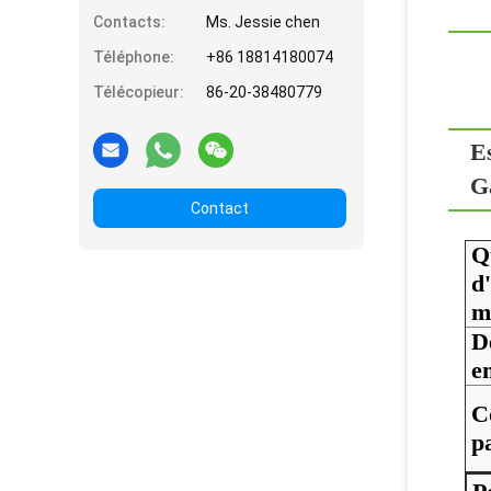
Contacts:
Ms. Jessie chen
Téléphone:
+86 18814180074
Télécopieur:
86-20-38480779
E
G
Contact
Q
d
m
D
e
C
p