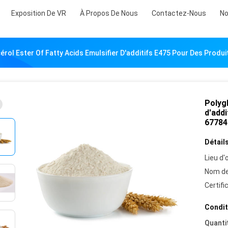
Exposition De VR
À Propos De Nous
Contactez-Nous
No
érol Ester Of Fatty Acids Emulsifier D'additifs E475 Pour Des Produ
Polygl
d'addi
67784
Détails
Lieu d'o
Nom de
Certifi
Condit
Quanti