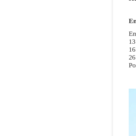
Em
Em
13
16
26
Po