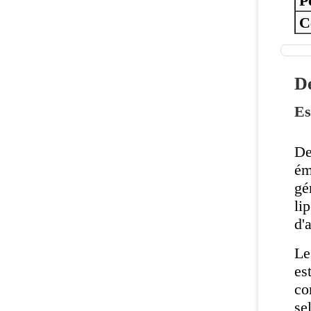
C
De
Es
De
ém
gé
li
d'
Le
es
co
se