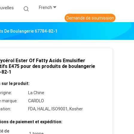
French
uvelles
Demande de soumission
its De Boulangerie 67784-82-1
ycérol Ester Of Fatty Acids Emulsifier
tifs E475 pour des produits de boulangerie
-82-1
 sur le produit:
rigine:
La Chine
 marque:
CARDLO
cation:
FDA, HALAL, ISO9001, Kosher
ions de paiement et expédition:
té de
1 tonne