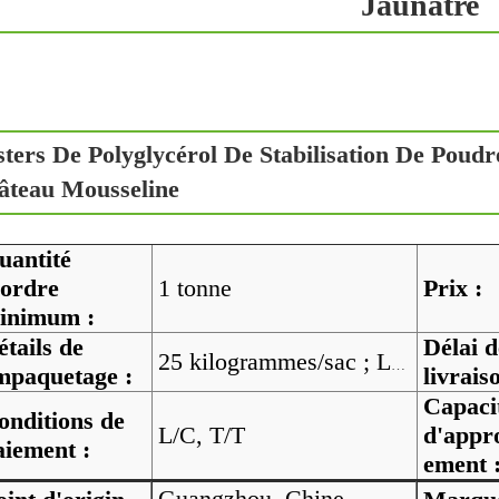
Jaunâtre
sters De Polyglycérol De Stabilisation De Pou
âteau Mousseline
uantité
'ordre
1 tonne
Prix :
inimum :
étails de
Délai d
25 kilogrammes/sac ; LES 16 TA/20' FCL ; LES 25 TA/40' FCL
mpaquetage :
livrais
Capaci
onditions de
L/C, T/T
d'appr
aiement :
ement 
Guangzhou, Chine