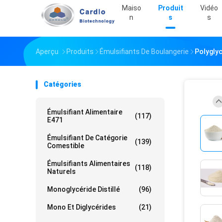
Maiso
Produit
Vidéo
N
S
S
Aperçu
Produits
Émulsifiants De Boulangerie
Polyglyc
Catégories
Émulsifiant Alimentaire
(117)
E471
Émulsifiant De Catégorie
(139)
Comestible
Émulsifiants Alimentaires
(118)
Naturels
Monoglycéride Distillé
(96)
Mono Et Diglycérides
(21)