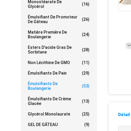
Monostéarate De
(16)
Glycérol
Émulsifiant De Promoteur
(26)
De Gâteau
Matière Première De
(24)
Boulangerie
Esters D'acide Gras De
(28)
Sorbitane
Non Lécithine De GMO
(11)
Émulsifiants De Pain
(29)
Émulsifiants De
(53)
Boulangerie
Émulsifiants De Crème
(13)
Glacée
Glycérol Monolaurate
(25)
Détail
GEL DE GÂTEAU
(9)