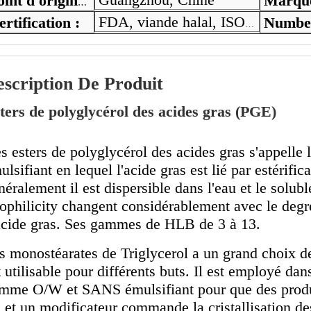
Marque
Point d'origine :
ertification :
FDA, viande halal, ISO9001, cacher
scription De Produit
ters de polyglycérol des acides gras (PGE)
s esters de polyglycérol des acides gras s'appelle l
ulsifiant en lequel l'acide gras est lié par estérific
néralement il est dispersible dans l'eau et le solubl
pophilicity changent considérablement avec le degr
acide gras. Ses gammes de HLB de 3 à 13.
s monostéarates de Triglycerol a un grand choix de
t utilisable pour différents buts. Il est employé da
mme O/W et SANS émulsifiant pour que des produits
l et un modificateur commande la cristallisation de