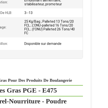
Émulsifiant alimentaire,
ation:
stabilisateur, promoteur
 De HLB:
3--13
25 Kg/Bag ; Palleted 13 Tons/20
FCL ; L'ONU-palleted 16 Tons/20
age:
FCL ; (l'ONU) Palleted 26 Tons/40
FC
illon:
Disponible sur demande
 Gras Pour Des Produits De Boulangerie
des Gras PGE - E475
rel-Nourriture - Poudre