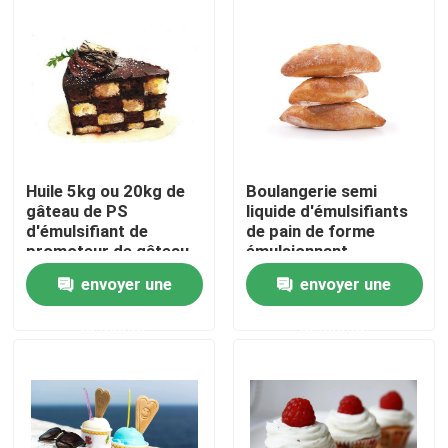
Exposition de VR
À propos de nous
Visite d'usine
Huile 5kg ou 20kg de
Boulangerie semi
gâteau de PS
liquide d'émulsifiants
d'émulsifiant de
de pain de forme
Contrôle de qualité
promoteur de gâteau
émulsionnant
de boulangerie/baril
hydratant la crème
envoyer une
envoyer une
Rich Fragrant Flavor
Contactez-nous
demande
demande
Nouvelles
Demandez une citation