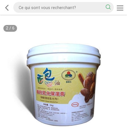
2
/
6