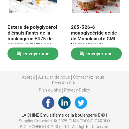
Émulsifiant alimentaire E471
Esters de polyglycérol
205-526-6
d'émulsifiants de la
monoglycéride acide
Émulsifiant de catégorie comestible
boulangerie E475 de
de Monolaurate GML
poudre jaunâtre des
Dodecanoic de
acides gras PGE
glycérol d'émulsifiants
Émulsifiants alimentaires naturels
envoyer une
envoyer une
de Bakey
demande
demande
Monoglycéride distillé
Aperçu
Au sujet de nous
Contactez-nous
Desktop Site
Mono et diglycérides
Plan du site
Privacy Policy
Monostéarate de glycérol
LA CHINE Émulsifiants de la boulangerie E491
Supplier.Copyright © 2025 GUANGDONG CARDLO
Émulsifiant de promoteur de gâteau
BIOTECHNOLOGY CO., LTD.. All Rights Reserved.