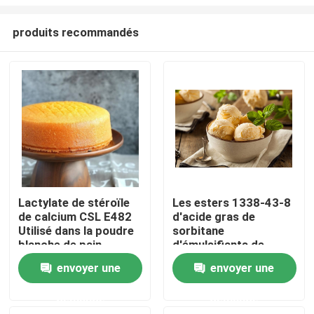
produits recommandés
Lactylate de stéroïle
Les esters 1338-43-8
de calcium CSL E482
d'acide gras de
Maison
Utilisé dans la poudre
sorbitane
blanche de pain
d'émulsifiants de
boulangerie enjambent
Produits
envoyer une
envoyer une
la cire E491 jaune-
clair
demande
demande
Vidéos