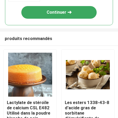
Continuer
produits recommandés
Maison
Produits
Lactylate de stéroïle
Les esters 1338-43-8
de calcium CSL E482
d'acide gras de
Utilisé dans la poudre
sorbitane
Vidéos