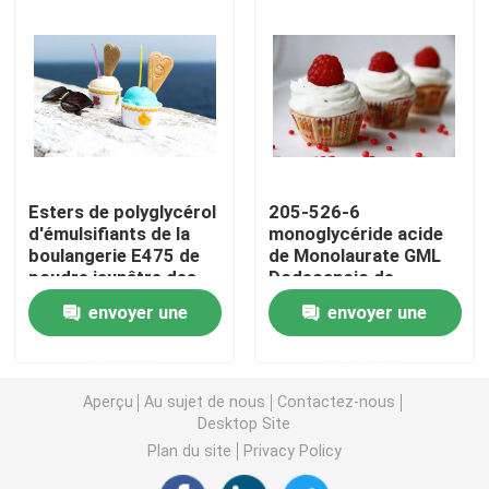
Émulsifiant alimentaire E471
Émulsifiant de catégorie comestible
Émulsifiants alimentaires naturels
Esters de polyglycérol
205-526-6
d'émulsifiants de la
monoglycéride acide
boulangerie E475 de
de Monolaurate GML
Monoglycéride distillé
poudre jaunâtre des
Dodecanoic de
acides gras PGE
glycérol d'émulsifiants
envoyer une
envoyer une
de Bakey
Mono et diglycérides
demande
demande
Monostéarate de glycérol
Aperçu
Au sujet de nous
Contactez-nous
Desktop Site
Plan du site
Privacy Policy
Émulsifiant de promoteur de gâteau