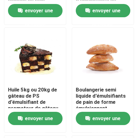
blanche de pain
d'émulsifiants de
boulangerie enjambent
envoyer une
envoyer une
la cire E491 jaune-
Exposition de VR
clair
demande
demande
À propos de nous
Visite d'usine
Contrôle de qualité
Huile 5kg ou 20kg de
Boulangerie semi
Contactez-nous
gâteau de PS
liquide d'émulsifiants
d'émulsifiant de
de pain de forme
promoteur de gâteau
émulsionnant
de boulangerie/baril
hydratant la crème
Nouvelles
envoyer une
envoyer une
Rich Fragrant Flavor
demande
demande
Demandez une citation