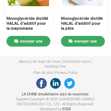
Émulsifiant alimentaire E471
Monoglycéride distillé
Monoglycéride distillé
HALAL d'additif pour
HALAL d'additif pour
la mayonnaise
la pâte
Émulsifiant de catégorie comestible
envoyer une
envoyer une
Émulsifiants alimentaires naturels
demande
demande
Monoglycéride distillé
Aperçu
Au sujet de nous
Contactez-nous
Desktop Site
Plan du site
Privacy Policy
Mono et diglycérides
Monostéarate de glycérol
LA CHINE émulsifiants sûrs de nourriture
Supplier.Copyright © 2025 GUANGDONG CARDLO
BIOTECHNOLOGY CO., LTD.. All Rights Reserved.
Émulsifiant de promoteur de gâteau
Developed by
ECER