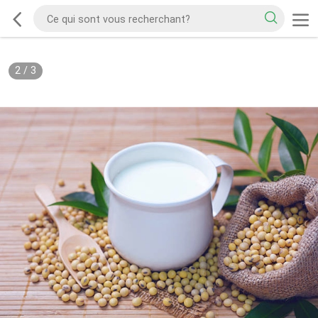
2
/
3