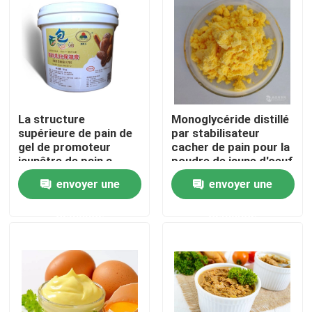
Exposition de VR
À propos de nous
La structure
Monoglycéride distillé
Visite d'usine
supérieure de pain de
par stabilisateur
gel de promoteur
cacher de pain pour la
jaunâtre de pain a
poudre de jaune d'oeuf
Contrôle de qualité
amplifié le
envoyer une
envoyer une
ramollissement rapide
de volume de pain
demande
demande
Contactez-nous
Nouvelles
Demandez une citation