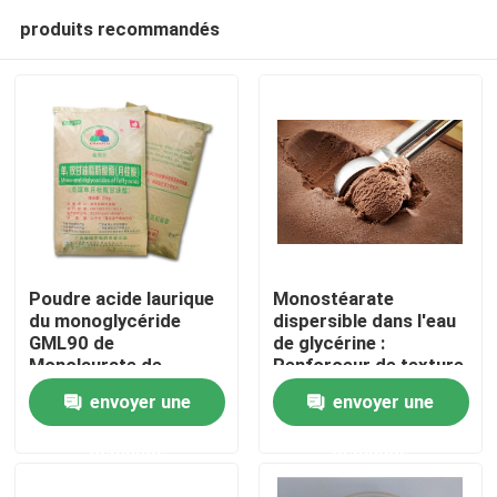
produits recommandés
Poudre acide laurique
Monostéarate
du monoglycéride
dispersible dans l'eau
GML90 de
de glycérine :
Maison
Monolaurate de
Renforceur de texture
glycérol pour la
de crème glacée pour
envoyer une
envoyer une
nourriture
les festins surgelés
Produits
crémeux et doux
demande
demande
Vidéos