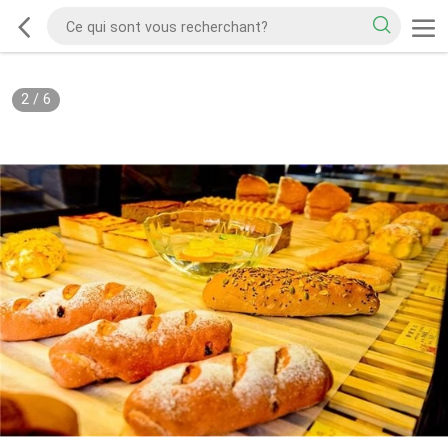
2
/
6