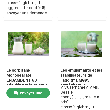
class="siglebtn_lit
bggree intercept">
envoyer une demande
Exposition de VR
À propos de nous
Visite d'usine
Contrôle de qualité
Le sorbitane
Les émulsifiants et les
Monosearate
stabilisateurs de
Contactez-nous
ENJAMBENT 60
l'additif DMG95
additifs parfaits pour
empêchent la
\",\"username\":\"Ms.
des laitages
stratification possible
Nouvelles
Jessie
envoyer une
augmentant la
en lait
chen\"}","","","","meilleur
stabilité et
prix");'
demande
l'émulsification
class="siglebtn_lit
Demandez une citation