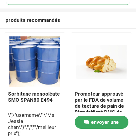
produits recommandés
Sorbitane monooléate
Promoteur approuvé
Maison
SMO SPAN80 E494
par le FDA de volume
de texture de pain de
l'émulsifiant DMG de
\",\"username\":\"Ms.
Produits
catégorie comestible
Jessie
envoyer une
chen\"}","","","","meilleur
prix");'
Vidéos
demande