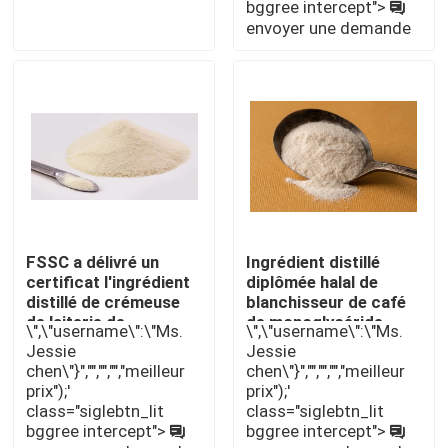
bggree intercept">
envoyer une demande
Émulsifiant alimentaire E471
Émulsifiant de catégorie comestible
Émulsifiants alimentaires naturels
Monoglycéride distillé
FSSC a délivré un
Ingrédient distillé
certificat l'ingrédient
diplômée halal de
distillé de crémeuse
blanchisseur de café
Mono et diglycérides
de laiterie de
de monoglycéride
\",\"username\":\"Ms.
\",\"username\":\"Ms.
monoglycéride
d'additif
Jessie
Jessie
d'additif non
Monostéarate de glycérol
chen\"}","","","","meilleur
chen\"}","","","","meilleur
prix");'
prix");'
class="siglebtn_lit
class="siglebtn_lit
bggree intercept">
bggree intercept">
Émulsifiant de promoteur de gâteau