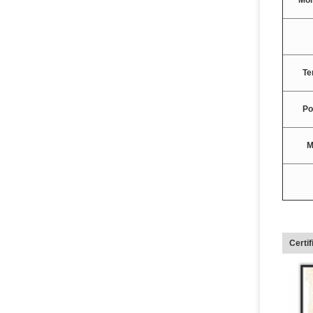
Mon
Te
Po
M
Certif