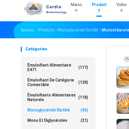
Maiso
Produit
Vidéo
N
S
S
Aperçu
Produits
Monoglycéride Distillé
Monostéarate D
Catégories
Émulsifiant Alimentaire
(117)
E471
Émulsifiant De Catégorie
(139)
Comestible
Émulsifiants Alimentaires
(118)
Naturels
Monoglycéride Distillé
(96)
Mono Et Diglycérides
(21)