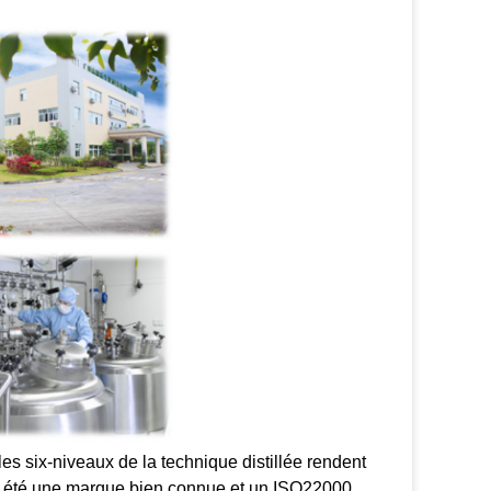
les six-niveaux de la technique distillée rendent
a été une marque bien connue et un ISO22000,