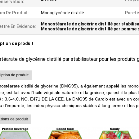
nservation:
m De Produit:
Monoglycéride distillé
Pureté
Monostéarate de glycérine distillé par stabilis
ttre En Évidence:
Monostéarate de glycérine distillé par pomme d
ption de produit
éarate de glycérine distillé par stabilisateur pour les produits
iption de produit
ostéarate distillé de glycérine (DMG95), a également appelé les mono
ne, est fait avec l'huile végétale naturelle et la graisse, qui est il le pl
 : 3.6-4.0, NO. E471 DE LA CEE. Le DMG95 de Cardlo est avec un con
u d'impureté, les index physico-chimiques stables à long terme et les pr
ations de produit