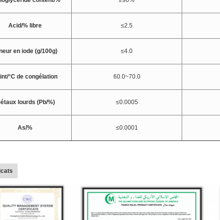
oglycéride content/%
≥90%
Acid/% libre
≤2.5
neur en iode (g/100g)
≤4.0
int/°C de congélation
60.0~70.0
étaux lourds (Pb/%)
≤0.0005
As/%
≤0.0001
icats