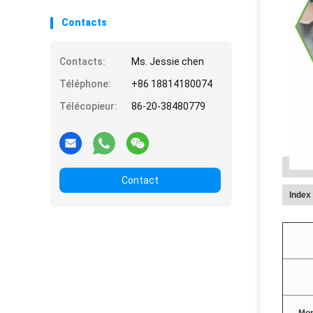
de DMG E471 pour la
crème glacée
Contacts
Contacts:
Ms. Jessie chen
Téléphone:
+86 18814180074
Télécopieur:
86-20-38480779
Contact
Index 