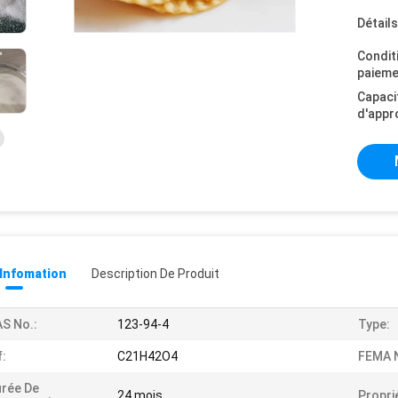
Détail
Condit
paieme
Capaci
d'appr
 Infomation
Description De Produit
S No.:
123-94-4
Type:
:
C21H42O4
FEMA N
rée De
24 mois
Propri