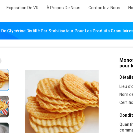
Exposition De VR
À Propos De Nous
Contactez-Nous
No
e Glycérine Distillé Par Stabilisateur Pour Les Produits Granulair
Monost
pour 
Détails
Lieu d'o
Nom de
Certifi
Condit
Quanti
comma