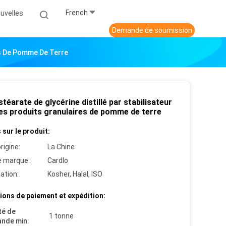
French
uvelles
Demande de soumission
es De Pomme De Terre
éarate de glycérine distillé par stabilisateur
les produits granulaires de pomme de terre
 sur le produit:
rigine:
La Chine
 marque:
Cardlo
cation:
Kosher, Halal, ISO
ions de paiement et expédition:
té de
1 tonne
nde min: