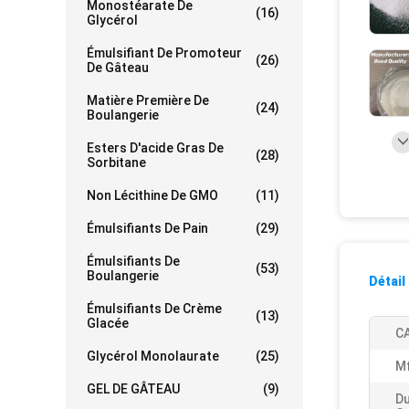
Monostéarate De
(16)
Glycérol
Émulsifiant De Promoteur
(26)
De Gâteau
Matière Première De
(24)
Boulangerie
Esters D'acide Gras De
(28)
Sorbitane
Non Lécithine De GMO
(11)
Émulsifiants De Pain
(29)
Émulsifiants De
(53)
Boulangerie
Détail
Émulsifiants De Crème
(13)
Glacée
CA
Glycérol Monolaurate
(25)
Mf
GEL DE GÂTEAU
(9)
Du