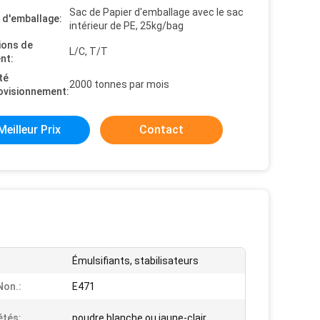
Sac de Papier d'emballage avec le sac
s d'emballage:
intérieur de PE, 25kg/bag
ions de
L/C, T/T
nt:
té
2000 tonnes par mois
ovisionnement:
Meilleur Prix
Contact
Émulsifiants, stabilisateurs
on.:
E471
étés:
poudre blanche ou jaune-clair