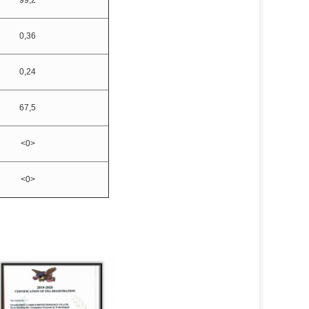
99,2
0,36
0,24
67,5
<0>
<0>