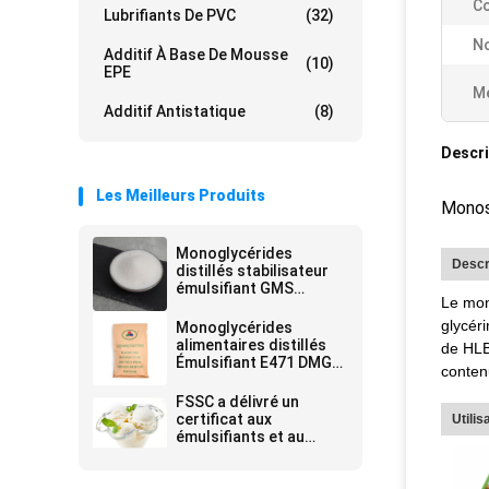
Co
Lubrifiants De PVC
(32)
No
Additif À Base De Mousse
(10)
EPE
Me
Additif Antistatique
(8)
Descri
Les Meilleurs Produits
Monost
Monoglycérides
Descr
distillés stabilisateur
émulsifiant GMS
Le mon
Kosher / Halal /
Certification
glycéri
Monoglycérides
FSSC22000
alimentaires distillés
de HLB
Émulsifiant E471 DMG
conten
GMS pour la
production de DATEM
FSSC a délivré un
certificat aux
Utilis
émulsifiants et au
stabilisateur blancs de
nourriture de poudre