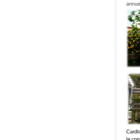
annue
Cardlo
le co