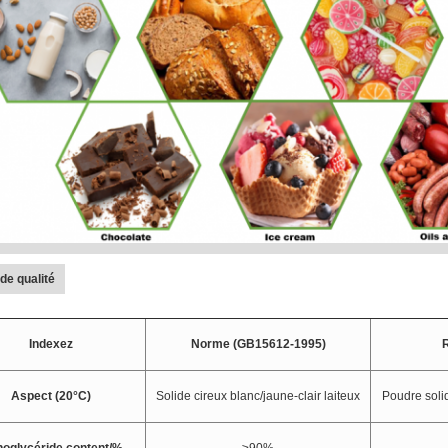
de qualité
Indexez
Norme (GB15612-1995)
R
Aspect (20°C)
Solide cireux blanc/jaune-clair laiteux
Poudre soli