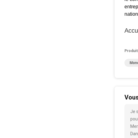
entre
nation
Accu
Produit
Mono
Vous
Je 
pour
Mer
Dan