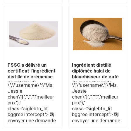
Émulsifiant alimentaire E471
Émulsifiant de catégorie comestible
Émulsifiants alimentaires naturels
FSSC a délivré un
Ingrédient distillé
certificat l'ingrédient
diplômée halal de
Monoglycéride distillé
distillé de crémeuse
blanchisseur de café
de laiterie de
de monoglycéride
\",\"username\":\"Ms.
\",\"username\":\"Ms.
monoglycéride
d'additif
Mono et diglycérides
Jessie
Jessie
d'additif non
chen\"}","","","","meilleur
chen\"}","","","","meilleur
prix");'
prix");'
Monostéarate de glycérol
class="siglebtn_lit
class="siglebtn_lit
bggree intercept">
bggree intercept">
envoyer une demande
envoyer une demande
Émulsifiant de promoteur de gâteau