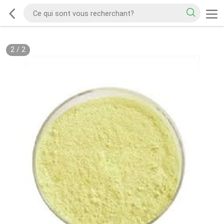
2
/
2