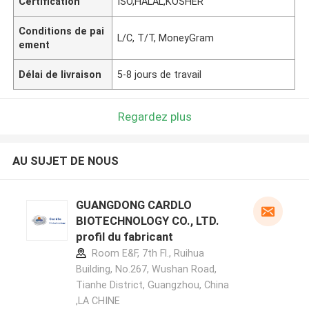
Certification
ISO,HALAL,KOSHER
Conditions de pai
L/C, T/T, MoneyGram
ement
Délai de livraison
5-8 jours de travail
Regardez plus
AU SUJET DE NOUS
GUANGDONG CARDLO
BIOTECHNOLOGY CO., LTD.
profil du fabricant
Room E&F, 7th Fl., Ruihua
Building, No.267, Wushan Road,
Tianhe District, Guangzhou, China
,LA CHINE