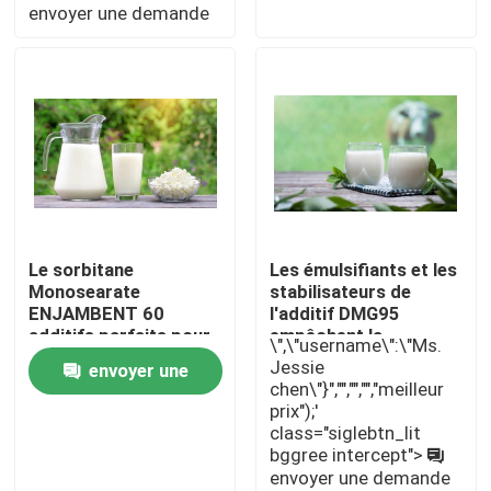
envoyer une demande
Exposition de VR
À propos de nous
Visite d'usine
Le sorbitane
Les émulsifiants et les
Contrôle de qualité
Monosearate
stabilisateurs de
ENJAMBENT 60
l'additif DMG95
additifs parfaits pour
empêchent la
Contactez-nous
\",\"username\":\"Ms.
des laitages
stratification possible
Jessie
envoyer une
augmentant la
en lait
chen\"}","","","","meilleur
stabilité et
Nouvelles
prix");'
demande
l'émulsification
class="siglebtn_lit
bggree intercept">
envoyer une demande
Demandez une citation