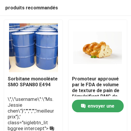
produits recommandés
Sorbitane monooléate
Promoteur approuvé
SMO SPAN80 E494
par le FDA de volume
de texture de pain de
Maison
l'émulsifiant DMG de
\",\"username\":\"Ms.
catégorie comestible
Jessie
envoyer une
chen\"}","","","","meilleur
Produits
prix");'
demande
class="siglebtn_lit
bggree intercept">
Vidéos