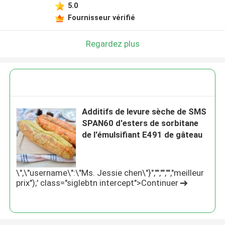
5.0
Fournisseur vérifié
Regardez plus
Additifs de levure sèche de SMS
SPAN60 d'esters de sorbitane
de l'émulsifiant E491 de gâteau
\",\"username\":\"Ms. Jessie chen\"}","","","","meilleur
prix");' class="siglebtn intercept">Continuer