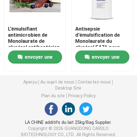
Émulsifiant alimentaire E471
L'émulsifiant
Antisepsie
antimicrobien de
d'émulsification de
Émulsifiant de catégorie comestible
Monolaurate de
Monolaurate du
glycérol antibactérien
glycérol E471 pour
prolongent la durée de
des produits de soin
Émulsifiants alimentaires naturels
envoyer une
envoyer une
conservation pour les
pour la peau
hot-dogs
demande
demande
Monoglycéride distillé
Aperçu
Au sujet de nous
Contactez-nous
Desktop Site
Mono et diglycérides
Plan du site
Privacy Policy
Monostéarate de glycérol
LA CHINE additifs du lait 25kg/Bag Supplier.
Copyright © 2026 GUANGDONG CARDLO
Émulsifiant de promoteur de gâteau
BIOTECHNOLOGY CO., LTD.. All Rights Reserved.