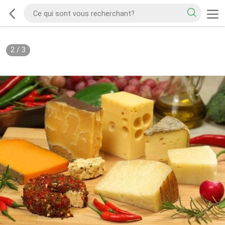
2
/
3