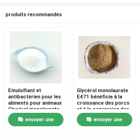
produits recommandés
Emulsifiant et
Glycérol monolaurate
antibactérien pour les
E471 bénéficie à la
Maison
aliments pour animaux
croissance des porcs
Glycérol monolaurate
et à la conversion des
GML90 dans les
aliments pour animaux
Produits
envoyer une
envoyer une
aliments pour animaux
demande
demande
Vidéos