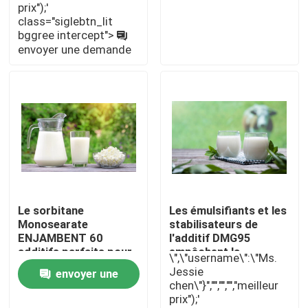
prix");'
demande
class="siglebtn_lit
bggree intercept">
Exposition de VR
envoyer une demande
À propos de nous
Visite d'usine
Contrôle de qualité
Le sorbitane
Les émulsifiants et les
Contactez-nous
Monosearate
stabilisateurs de
ENJAMBENT 60
l'additif DMG95
additifs parfaits pour
empêchent la
Nouvelles
\",\"username\":\"Ms.
des laitages
stratification possible
Jessie
envoyer une
augmentant la
en lait
chen\"}","","","","meilleur
stabilité et
prix");'
Demandez une citation
demande
l'émulsification