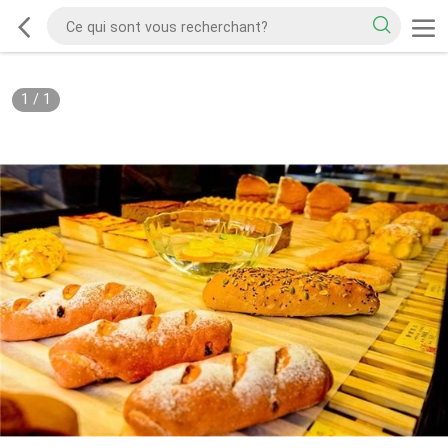
1
/
1