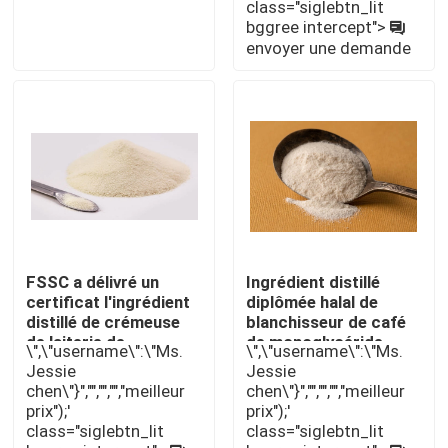
class="siglebtn_lit
bggree intercept">
envoyer une demande
Émulsifiant alimentaire E471
Émulsifiant de catégorie comestible
Émulsifiants alimentaires naturels
Monoglycéride distillé
FSSC a délivré un
Ingrédient distillé
certificat l'ingrédient
diplômée halal de
Mono et diglycérides
distillé de crémeuse
blanchisseur de café
de laiterie de
de monoglycéride
\",\"username\":\"Ms.
\",\"username\":\"Ms.
monoglycéride
d'additif
Monostéarate de glycérol
Jessie
Jessie
d'additif non
chen\"}","","","","meilleur
chen\"}","","","","meilleur
prix");'
prix");'
class="siglebtn_lit
class="siglebtn_lit
Émulsifiant de promoteur de gâteau