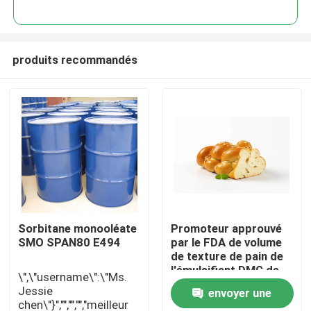
produits recommandés
Maison
Sorbitane monooléate
Promoteur approuvé
SMO SPAN80 E494
par le FDA de volume
de texture de pain de
Produits
l'émulsifiant DMG de
\",\"username\":\"Ms.
catégorie comestible
Jessie
envoyer une
chen\"}","","","","meilleur
Vidéos