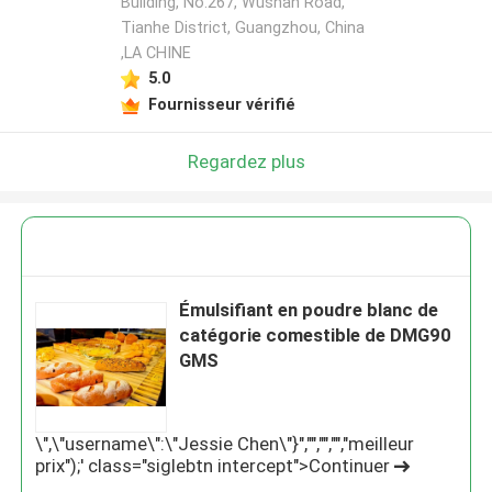
Building, No.267, Wushan Road,
Tianhe District, Guangzhou, China
,LA CHINE
5.0
Fournisseur vérifié
Regardez plus
Émulsifiant en poudre blanc de
catégorie comestible de DMG90
GMS
\",\"username\":\"Jessie Chen\"}","","","","meilleur
prix");' class="siglebtn intercept">Continuer