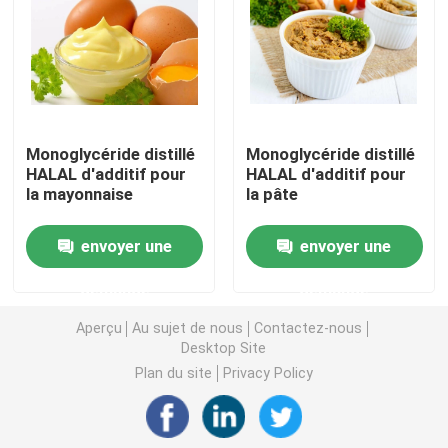
Émulsifiant alimentaire E471
Émulsifiant de catégorie comestible
Monoglycéride distillé
Monoglycéride distillé
HALAL d'additif pour
HALAL d'additif pour
Émulsifiants alimentaires naturels
la mayonnaise
la pâte
Monoglycéride distillé
envoyer une
envoyer une
demande
demande
Mono et diglycérides
Aperçu
Au sujet de nous
Contactez-nous
Desktop Site
Monostéarate de glycérol
Plan du site
Privacy Policy
Émulsifiant de promoteur de gâteau