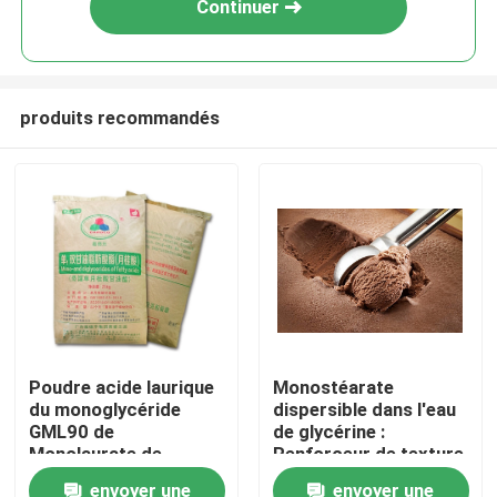
Continuer
produits recommandés
Maison
Poudre acide laurique
Monostéarate
du monoglycéride
dispersible dans l'eau
Produits
GML90 de
de glycérine :
Monolaurate de
Renforceur de texture
glycérol pour la
de crème glacée pour
envoyer une
envoyer une
Vidéos