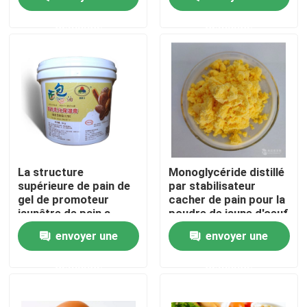
nourriture
les festins surgelés
crémeux et doux
demande
demande
Exposition de VR
À propos de nous
Visite d'usine
Contrôle de qualité
La structure
Monoglycéride distillé
supérieure de pain de
par stabilisateur
gel de promoteur
cacher de pain pour la
Contactez-nous
jaunâtre de pain a
poudre de jaune d'oeuf
amplifié le
envoyer une
envoyer une
ramollissement rapide
de volume de pain
Nouvelles
demande
demande
Demandez une citation