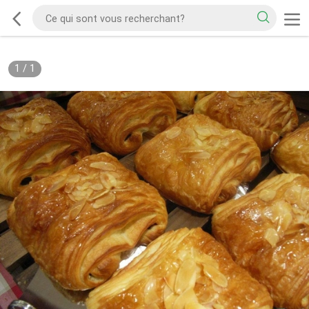
1
/
1