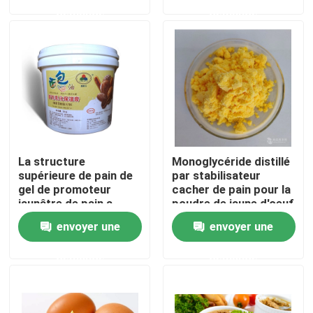
crémeux et doux
demande
demande
Exposition de VR
À propos de nous
Visite d'usine
La structure
Monoglycéride distillé
Contrôle de qualité
supérieure de pain de
par stabilisateur
gel de promoteur
cacher de pain pour la
jaunâtre de pain a
poudre de jaune d'oeuf
Contactez-nous
amplifié le
envoyer une
envoyer une
ramollissement rapide
de volume de pain
demande
demande
Nouvelles
Demandez une citation