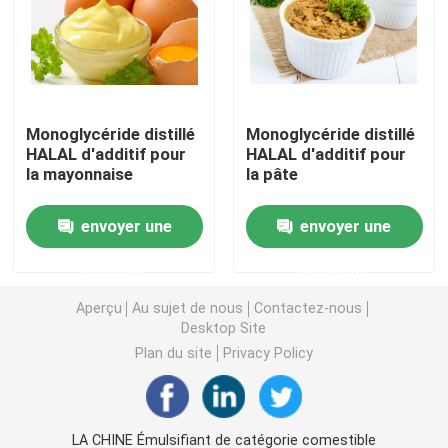
Émulsifiant alimentaire E471
Émulsifiant de catégorie comestible
Monoglycéride distillé
Monoglycéride distillé
HALAL d'additif pour
HALAL d'additif pour
la mayonnaise
la pâte
Émulsifiants alimentaires naturels
envoyer une
envoyer une
Monoglycéride distillé
demande
demande
Mono et diglycérides
Aperçu
Au sujet de nous
Contactez-nous
Desktop Site
Plan du site
Privacy Policy
Monostéarate de glycérol
Émulsifiant de promoteur de gâteau
LA CHINE Émulsifiant de catégorie comestible