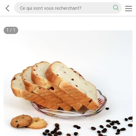
1
/
1