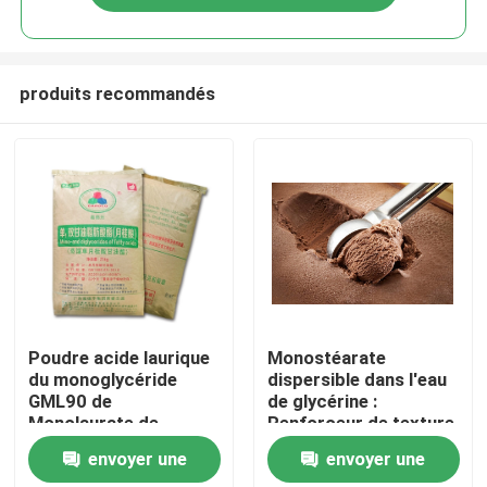
produits recommandés
Maison
Poudre acide laurique
Monostéarate
du monoglycéride
dispersible dans l'eau
GML90 de
de glycérine :
Produits
Monolaurate de
Renforceur de texture
glycérol pour la
de crème glacée pour
envoyer une
envoyer une
nourriture
les festins surgelés
Vidéos