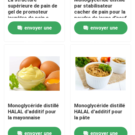
supérieure de pain de
par stabilisateur
gel de promoteur
cacher de pain pour la
Exposition de VR
jaunâtre de pain a
poudre de jaune d'oeuf
amplifié le
envoyer une
envoyer une
ramollissement rapide
de volume de pain
À propos de nous
demande
demande
Visite d'usine
Contrôle de qualité
Contactez-nous
Monoglycéride distillé
Monoglycéride distillé
HALAL d'additif pour
HALAL d'additif pour
Nouvelles
la mayonnaise
la pâte
Demandez une citation
envoyer une
envoyer une