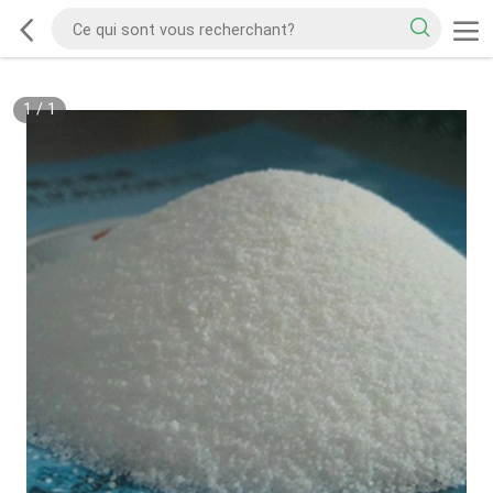
1
/
1