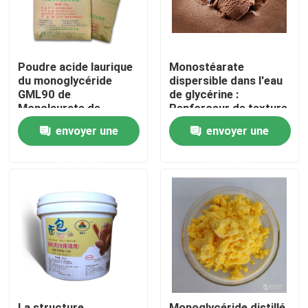
Poudre acide laurique
Monostéarate
du monoglycéride
dispersible dans l'eau
GML90 de
de glycérine :
Monolaurate de
Renforceur de texture
glycérol pour la
de crème glacée pour
envoyer une
envoyer une
nourriture
les festins surgelés
crémeux et doux
demande
demande
Maison
Produits
Vidéos
La structure
Monoglycéride distillé