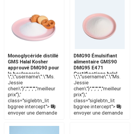
Monoglycéride distillé
DMG90 Émulsifiant
GMS Halal Kosher
alimentaire GMS90
approuvé DMG90 pour
DMG95 E471
la boulangerie
Certifications halal
\",\"username\":\"Ms.
\",\"username\":\"Ms.
casher
Jessie
Jessie
chen\"}","","","","meilleur
chen\"}","","","","meilleur
Maison
prix");'
prix");'
class="siglebtn_lit
class="siglebtn_lit
bggree intercept">
bggree intercept">
envoyer une demande
envoyer une demande
Produits
Vidéos