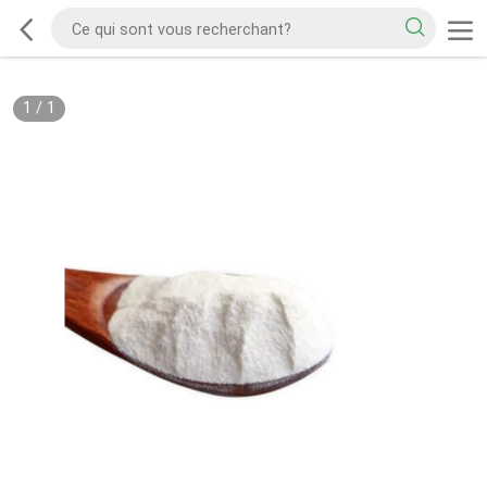
1
/
1