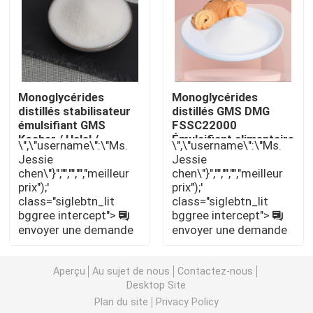
Émulsifiant alimentaire E471
Émulsifiant de catégorie comestible
Monoglycérides
Monoglycérides
distillés stabilisateur
distillés GMS DMG
émulsifiant GMS
FSSC22000
Émulsifiants alimentaires naturels
Kosher / Halal /
Émulsifiant alimentaire
\",\"username\":\"Ms.
\",\"username\":\"Ms.
Certification
E471
Jessie
Jessie
FSSC22000
Monoglycéride distillé
chen\"}","","","","meilleur
chen\"}","","","","meilleur
prix");'
prix");'
class="siglebtn_lit
class="siglebtn_lit
Mono et diglycérides
bggree intercept">
bggree intercept">
envoyer une demande
envoyer une demande
Monostéarate de glycérol
Aperçu
Au sujet de nous
Contactez-nous
Desktop Site
Émulsifiant de promoteur de gâteau
Plan du site
Privacy Policy