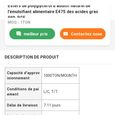
Esters de polyglycérol d'additif naturel de
l'émulsifiant alimentaire E475 des acides gras
99% PGE
MOQ：1TON
meilleur prix
Contactez nous
DESCRIPTION DE PRODUIT
Capacité d'approv
1000TON/MOUNTH
isionnement
Conditions de pai
L/C, T/T
ement
Délai de livraison
7-11 jours