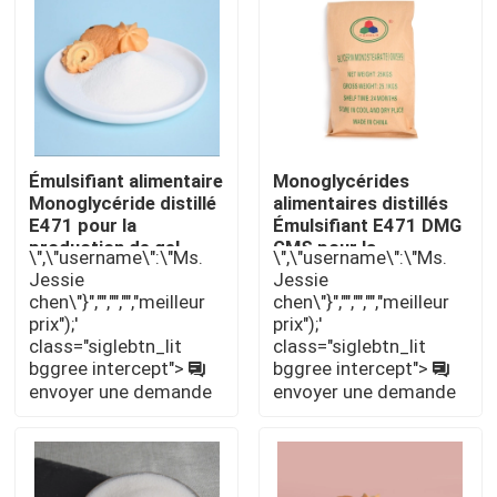
Exposition de VR
À propos de nous
Émulsifiant alimentaire
Monoglycérides
Monoglycéride distillé
alimentaires distillés
Visite d'usine
E471 pour la
Émulsifiant E471 DMG
production de gel
GMS pour la
\",\"username\":\"Ms.
\",\"username\":\"Ms.
pour gâteaux
production de DATEM
Contrôle de qualité
Jessie
Jessie
chen\"}","","","","meilleur
chen\"}","","","","meilleur
prix");'
prix");'
Contactez-nous
class="siglebtn_lit
class="siglebtn_lit
bggree intercept">
bggree intercept">
envoyer une demande
envoyer une demande
Nouvelles
Demandez une citation