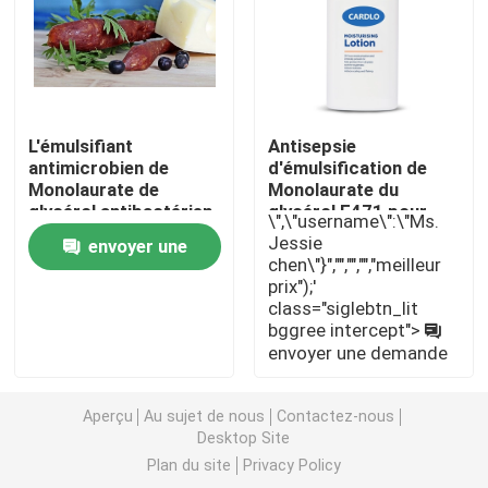
Émulsifiant alimentaire E471
Émulsifiant de catégorie comestible
L'émulsifiant
Antisepsie
antimicrobien de
d'émulsification de
Monolaurate de
Monolaurate du
Émulsifiants alimentaires naturels
glycérol antibactérien
glycérol E471 pour
\",\"username\":\"Ms.
prolongent la durée de
des produits de soin
Jessie
envoyer une
conservation pour les
pour la peau
Monoglycéride distillé
chen\"}","","","","meilleur
hot-dogs
prix");'
demande
class="siglebtn_lit
bggree intercept">
Mono et diglycérides
envoyer une demande
Monostéarate de glycérol
Aperçu
Au sujet de nous
Contactez-nous
Desktop Site
Plan du site
Privacy Policy
Émulsifiant de promoteur de gâteau