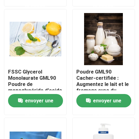
demande
demande
Exposition de VR
À propos de nous
Visite d'usine
FSSC Glycerol
Poudre GML90
Contrôle de qualité
Monolaurate GML90
Cacher-certifiée :
Poudre de
Augmentez le lait et le
monoglycéride d'acide
fromage avec du
Contactez-nous
laurique émulsifiant de
glycérol Monolaurate
envoyer une
envoyer une
qualité alimentaire
demande
demande
Nouvelles
Demandez une citation