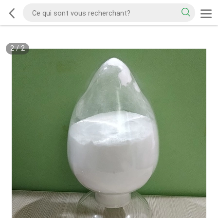
2
/
2