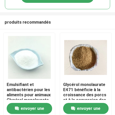
produits recommandés
Maison
Emulsifiant et
Glycérol monolaurate
antibactérien pour les
E471 bénéficie à la
aliments pour animaux
croissance des porcs
Produits
Glycérol monolaurate
et à la conversion des
GML90 dans les
aliments pour animaux
envoyer une
envoyer une
aliments pour animaux
Vidéos