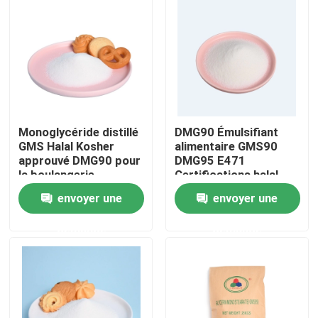
Monoglycéride distillé
DMG90 Émulsifiant
GMS Halal Kosher
alimentaire GMS90
approuvé DMG90 pour
DMG95 E471
la boulangerie
Certifications halal
casher
envoyer une
envoyer une
Maison
demande
demande
Produits
Vidéos