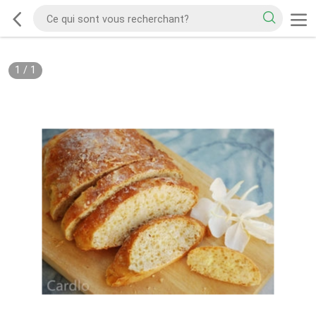
1
/
1