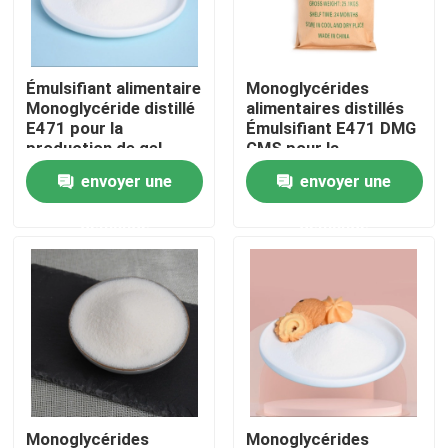
Exposition de VR
Émulsifiant alimentaire
Monoglycérides
Monoglycéride distillé
alimentaires distillés
À propos de nous
E471 pour la
Émulsifiant E471 DMG
production de gel
GMS pour la
pour gâteaux
production de DATEM
envoyer une
envoyer une
Visite d'usine
demande
demande
Contrôle de qualité
Contactez-nous
Nouvelles
Demandez une citation
Monoglycérides
Monoglycérides