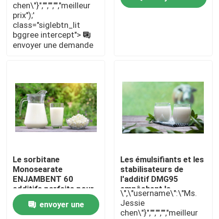
chen\"}","","","","meilleur
prix");'
demande
class="siglebtn_lit
Exposition de VR
bggree intercept">
envoyer une demande
À propos de nous
Visite d'usine
Contrôle de qualité
Contactez-nous
Le sorbitane
Les émulsifiants et les
Monosearate
stabilisateurs de
ENJAMBENT 60
l'additif DMG95
Nouvelles
additifs parfaits pour
empêchent la
\",\"username\":\"Ms.
des laitages
stratification possible
Jessie
envoyer une
augmentant la
en lait
chen\"}","","","","meilleur
Demandez une citation
stabilité et