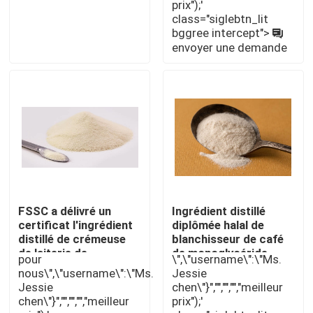
prix");'
demande
l'émulsification
class="siglebtn_lit
bggree intercept">
Émulsifiant alimentaire E471
envoyer une demande
Émulsifiant de catégorie comestible
Émulsifiants alimentaires naturels
Monoglycéride distillé
FSSC a délivré un
Ingrédient distillé
Mono et diglycérides
certificat l'ingrédient
diplômée halal de
distillé de crémeuse
blanchisseur de café
de laiterie de
de monoglycéride
Monostéarate de glycérol
pour
\",\"username\":\"Ms.
monoglycéride
d'additif
nous\",\"username\":\"Ms.
Jessie
d'additif non
Jessie
chen\"}","","","","meilleur
chen\"}","","","","meilleur
prix");'
Émulsifiant de promoteur de gâteau