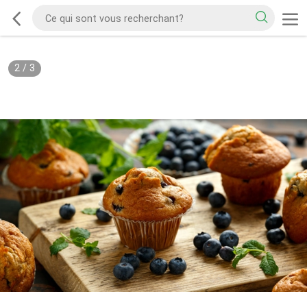
2
/
3