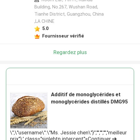
Building, No.267, Wushan Road,
Tianhe District, Guangzhou, China
,LA CHINE
5.0
Fournisseur vérifié
Regardez plus
Additif de monoglycérides et
monoglycérides distillés DMG95
\",\"username\":\"Ms. Jessie chen\"}","","","","meilleur
prix");' class="siglebtn intercept">Continuer