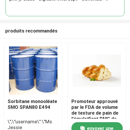
produits recommandés
Maison
Sorbitane monooléate
Promoteur approuvé
SMO SPAN80 E494
par le FDA de volume
Produits
de texture de pain de
l'émulsifiant DMG de
\",\"username\":\"Ms.
catégorie comestible
Jessie
envoyer une
Vidéos